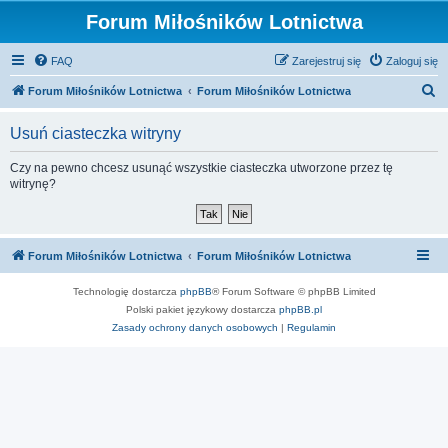
Forum Miłośników Lotnictwa
FAQ
Zarejestruj się
Zaloguj się
S
Forum Miłośników Lotnictwa
Forum Miłośników Lotnictwa
z
Usuń ciasteczka witryny
u
k
Czy na pewno chcesz usunąć wszystkie ciasteczka utworzone przez tę
witrynę?
a
j
Forum Miłośników Lotnictwa
Forum Miłośników Lotnictwa
Technologię dostarcza
phpBB
® Forum Software © phpBB Limited
Polski pakiet językowy dostarcza
phpBB.pl
Zasady ochrony danych osobowych
|
Regulamin