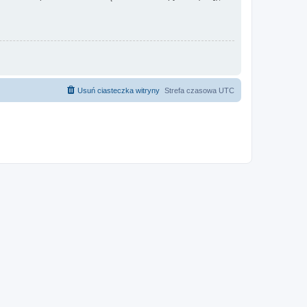
Usuń ciasteczka witryny
Strefa czasowa
UTC