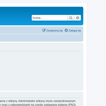
Szukaj
Wyszukiwanie z
Zarejestruj się
Zaloguj się
ania z witryny. Administrator witryny może zarejestrowanym
 oraz z odpowiedziami na często zadawane pytania (FAQ),