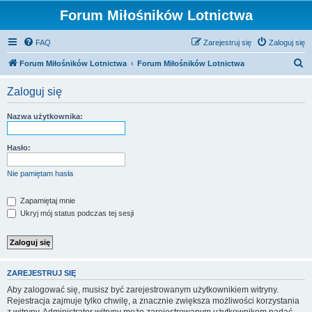
Forum Miłośników Lotnictwa
FAQ
Zarejestruj się
Zaloguj się
S
Forum Miłośników Lotnictwa
Forum Miłośników Lotnictwa
z
Zaloguj się
u
k
Nazwa użytkownika:
a
j
Hasło:
Nie pamiętam hasła
Zapamiętaj mnie
Ukryj mój status podczas tej sesji
ZAREJESTRUJ SIĘ
Aby zalogować się, musisz być zarejestrowanym użytkownikiem witryny.
Rejestracja zajmuje tylko chwilę, a znacznie zwiększa możliwości korzystania
z witryny. Administrator witryny może zarejestrowanym użytkownikom nadać