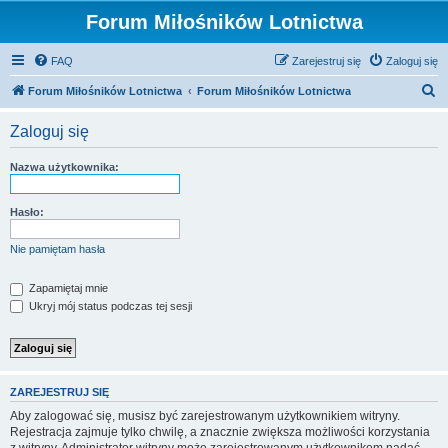
Forum Miłośników Lotnictwa
FAQ
Zarejestruj się
Zaloguj się
S
Forum Miłośników Lotnictwa
Forum Miłośników Lotnictwa
z
Zaloguj się
u
k
Nazwa użytkownika:
a
j
Hasło:
Nie pamiętam hasła
Zapamiętaj mnie
Ukryj mój status podczas tej sesji
ZAREJESTRUJ SIĘ
Aby zalogować się, musisz być zarejestrowanym użytkownikiem witryny.
Rejestracja zajmuje tylko chwilę, a znacznie zwiększa możliwości korzystania
z witryny. Administrator witryny może zarejestrowanym użytkownikom nadać