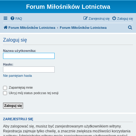
Forum Miłośników Lotnictwa
FAQ
Zarejestruj się
Zaloguj się
S
Forum Miłośników Lotnictwa
Forum Miłośników Lotnictwa
z
Zaloguj się
u
k
Nazwa użytkownika:
a
j
Hasło:
Nie pamiętam hasła
Zapamiętaj mnie
Ukryj mój status podczas tej sesji
ZAREJESTRUJ SIĘ
Aby zalogować się, musisz być zarejestrowanym użytkownikiem witryny.
Rejestracja zajmuje tylko chwilę, a znacznie zwiększa możliwości korzystania
z witryny. Administrator witryny może zarejestrowanym użytkownikom nadać