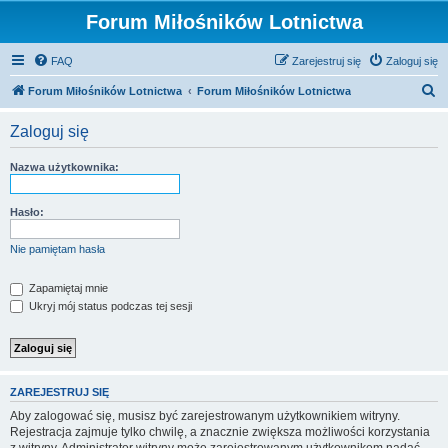
Forum Miłośników Lotnictwa
FAQ
Zarejestruj się
Zaloguj się
S
Forum Miłośników Lotnictwa
Forum Miłośników Lotnictwa
z
Zaloguj się
u
k
Nazwa użytkownika:
a
j
Hasło:
Nie pamiętam hasła
Zapamiętaj mnie
Ukryj mój status podczas tej sesji
ZAREJESTRUJ SIĘ
Aby zalogować się, musisz być zarejestrowanym użytkownikiem witryny.
Rejestracja zajmuje tylko chwilę, a znacznie zwiększa możliwości korzystania
z witryny. Administrator witryny może zarejestrowanym użytkownikom nadać