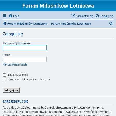
Forum Miłośników Lotnictwa
FAQ
Zarejestruj się
Zaloguj się
S
Forum Miłośników Lotnictwa
Forum Miłośników Lotnictwa
z
Zaloguj się
u
k
Nazwa użytkownika:
a
j
Hasło:
Nie pamiętam hasła
Zapamiętaj mnie
Ukryj mój status podczas tej sesji
ZAREJESTRUJ SIĘ
Aby zalogować się, musisz być zarejestrowanym użytkownikiem witryny.
Rejestracja zajmuje tylko chwilę, a znacznie zwiększa możliwości korzystania
z witryny. Administrator witryny może zarejestrowanym użytkownikom nadać