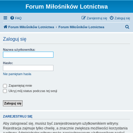
Forum Miłośników Lotnictwa
FAQ
Zarejestruj się
Zaloguj się
S
Forum Miłośników Lotnictwa
Forum Miłośników Lotnictwa
z
Zaloguj się
u
k
Nazwa użytkownika:
a
j
Hasło:
Nie pamiętam hasła
Zapamiętaj mnie
Ukryj mój status podczas tej sesji
ZAREJESTRUJ SIĘ
Aby zalogować się, musisz być zarejestrowanym użytkownikiem witryny.
Rejestracja zajmuje tylko chwilę, a znacznie zwiększa możliwości korzystania
z witryny. Administrator witryny może zarejestrowanym użytkownikom nadać