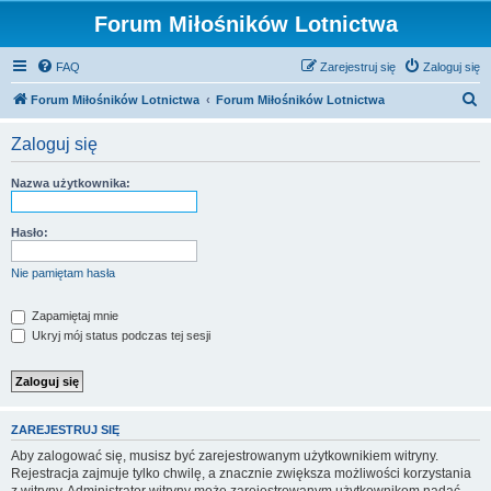
Forum Miłośników Lotnictwa
FAQ
Zarejestruj się
Zaloguj się
S
Forum Miłośników Lotnictwa
Forum Miłośników Lotnictwa
z
Zaloguj się
u
k
Nazwa użytkownika:
a
j
Hasło:
Nie pamiętam hasła
Zapamiętaj mnie
Ukryj mój status podczas tej sesji
ZAREJESTRUJ SIĘ
Aby zalogować się, musisz być zarejestrowanym użytkownikiem witryny.
Rejestracja zajmuje tylko chwilę, a znacznie zwiększa możliwości korzystania
z witryny. Administrator witryny może zarejestrowanym użytkownikom nadać