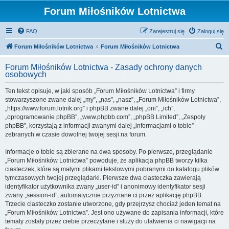
Forum Miłośników Lotnictwa
FAQ
Zarejestruj się
Zaloguj się
S
Forum Miłośników Lotnictwa
Forum Miłośników Lotnictwa
z
Forum Miłośników Lotnictwa - Zasady ochrony danych
u
osobowych
k
Ten tekst opisuje, w jaki sposób „Forum Miłośników Lotnictwa” i firmy
a
stowarzyszone zwane dalej „my”, „nas”, „nasz”, „Forum Miłośników Lotnictwa”,
j
„https://www.forum.lotnik.org” i phpBB zwane dalej „oni”, „ich”,
„oprogramowanie phpBB”, „www.phpbb.com”, „phpBB Limited”, „Zespoły
phpBB”, korzystają z informacji zwanymi dalej „informacjami o tobie”
zebranych w czasie dowolnej twojej sesji na forum.
Informacje o tobie są zbierane na dwa sposoby. Po pierwsze, przeglądanie
„Forum Miłośników Lotnictwa” powoduje, że aplikacja phpBB tworzy kilka
ciasteczek, które są małymi plikami tekstowymi pobranymi do katalogu plików
tymczasowych twojej przeglądarki. Pierwsze dwa ciasteczka zawierają
identyfikator użytkownika zwany „user-id” i anonimowy identyfikator sesji
zwany „session-id”, automatycznie przyznane ci przez aplikację phpBB.
Trzecie ciasteczko zostanie utworzone, gdy przejrzysz chociaż jeden temat na
„Forum Miłośników Lotnictwa”. Jest ono używane do zapisania informacji, które
tematy zostały przez ciebie przeczytane i służy do ułatwienia ci nawigacji na