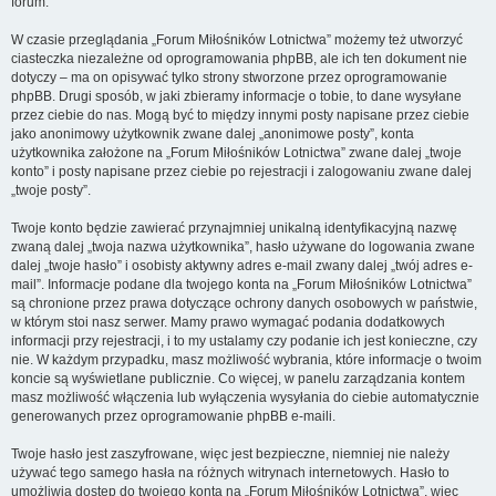
forum.
W czasie przeglądania „Forum Miłośników Lotnictwa” możemy też utworzyć
ciasteczka niezależne od oprogramowania phpBB, ale ich ten dokument nie
dotyczy – ma on opisywać tylko strony stworzone przez oprogramowanie
phpBB. Drugi sposób, w jaki zbieramy informacje o tobie, to dane wysyłane
przez ciebie do nas. Mogą być to między innymi posty napisane przez ciebie
jako anonimowy użytkownik zwane dalej „anonimowe posty”, konta
użytkownika założone na „Forum Miłośników Lotnictwa” zwane dalej „twoje
konto” i posty napisane przez ciebie po rejestracji i zalogowaniu zwane dalej
„twoje posty”.
Twoje konto będzie zawierać przynajmniej unikalną identyfikacyjną nazwę
zwaną dalej „twoja nazwa użytkownika”, hasło używane do logowania zwane
dalej „twoje hasło” i osobisty aktywny adres e-mail zwany dalej „twój adres e-
mail”. Informacje podane dla twojego konta na „Forum Miłośników Lotnictwa”
są chronione przez prawa dotyczące ochrony danych osobowych w państwie,
w którym stoi nasz serwer. Mamy prawo wymagać podania dodatkowych
informacji przy rejestracji, i to my ustalamy czy podanie ich jest konieczne, czy
nie. W każdym przypadku, masz możliwość wybrania, które informacje o twoim
koncie są wyświetlane publicznie. Co więcej, w panelu zarządzania kontem
masz możliwość włączenia lub wyłączenia wysyłania do ciebie automatycznie
generowanych przez oprogramowanie phpBB e-maili.
Twoje hasło jest zaszyfrowane, więc jest bezpieczne, niemniej nie należy
używać tego samego hasła na różnych witrynach internetowych. Hasło to
umożliwia dostęp do twojego konta na „Forum Miłośników Lotnictwa”, więc