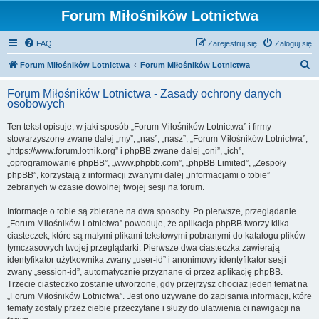
Forum Miłośników Lotnictwa
FAQ
Zarejestruj się
Zaloguj się
S
Forum Miłośników Lotnictwa
Forum Miłośników Lotnictwa
z
Forum Miłośników Lotnictwa - Zasady ochrony danych
u
osobowych
k
Ten tekst opisuje, w jaki sposób „Forum Miłośników Lotnictwa” i firmy
a
stowarzyszone zwane dalej „my”, „nas”, „nasz”, „Forum Miłośników Lotnictwa”,
j
„https://www.forum.lotnik.org” i phpBB zwane dalej „oni”, „ich”,
„oprogramowanie phpBB”, „www.phpbb.com”, „phpBB Limited”, „Zespoły
phpBB”, korzystają z informacji zwanymi dalej „informacjami o tobie”
zebranych w czasie dowolnej twojej sesji na forum.
Informacje o tobie są zbierane na dwa sposoby. Po pierwsze, przeglądanie
„Forum Miłośników Lotnictwa” powoduje, że aplikacja phpBB tworzy kilka
ciasteczek, które są małymi plikami tekstowymi pobranymi do katalogu plików
tymczasowych twojej przeglądarki. Pierwsze dwa ciasteczka zawierają
identyfikator użytkownika zwany „user-id” i anonimowy identyfikator sesji
zwany „session-id”, automatycznie przyznane ci przez aplikację phpBB.
Trzecie ciasteczko zostanie utworzone, gdy przejrzysz chociaż jeden temat na
„Forum Miłośników Lotnictwa”. Jest ono używane do zapisania informacji, które
tematy zostały przez ciebie przeczytane i służy do ułatwienia ci nawigacji na