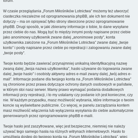
forum.
W czasie przeglądania „Forum Miłośników Lotnictwa” możemy też utworzyć
ciasteczka niezależne od oprogramowania phpBB, ale ich ten dokument nie
dotyczy – ma on opisywać tylko strony stworzone przez oprogramowanie
phpBB. Drugi sposób, w jaki zbieramy informacje o tobie, to dane wysyłane
przez ciebie do nas. Mogą być to między innymi posty napisane przez ciebie
jako anonimowy użytkownik zwane dalej „anonimowe posty”, konta
użytkownika założone na „Forum Miłośników Lotnictwa” zwane dalej „twoje
konto” i posty napisane przez ciebie po rejestracji i zalogowaniu zwane dalej
„twoje posty”.
Twoje konto będzie zawierać przynajmniej unikalną identyfikacyjną nazwę
zwaną dalej „twoja nazwa użytkownika”, hasło używane do logowania zwane
dalej „twoje hasło” i osobisty aktywny adres e-mail zwany dalej „twój adres e-
mail”. Informacje podane dla twojego konta na „Forum Miłośników Lotnictwa”
są chronione przez prawa dotyczące ochrony danych osobowych w państwie,
w którym stoi nasz serwer. Mamy prawo wymagać podania dodatkowych
informacji przy rejestracji, i to my ustalamy czy podanie ich jest konieczne, czy
nie. W każdym przypadku, masz możliwość wybrania, które informacje o twoim
koncie są wyświetlane publicznie. Co więcej, w panelu zarządzania kontem
masz możliwość włączenia lub wyłączenia wysyłania do ciebie automatycznie
generowanych przez oprogramowanie phpBB e-maili.
Twoje hasło jest zaszyfrowane, więc jest bezpieczne, niemniej nie należy
używać tego samego hasła na różnych witrynach internetowych. Hasło to
umożliwia dostęp do twojego konta na „Forum Miłośników Lotnictwa”, więc