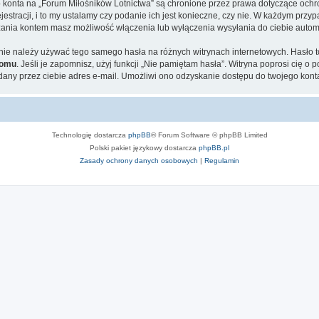
go konta na „Forum Miłośników Lotnictwa” są chronione przez prawa dotyczące och
tracji, i to my ustalamy czy podanie ich jest konieczne, czy nie. W każdym przyp
ądzania kontem masz możliwość włączenia lub wyłączenia wysyłania do ciebie aut
j nie należy używać tego samego hasła na różnych witrynach internetowych. Hasło
komu
. Jeśli je zapomnisz, użyj funkcji „Nie pamiętam hasła”. Witryna poprosi cię o
ny przez ciebie adres e-mail. Umożliwi ono odzyskanie dostępu do twojego kont
Technologię dostarcza
phpBB
® Forum Software © phpBB Limited
Polski pakiet językowy dostarcza
phpBB.pl
Zasady ochrony danych osobowych
|
Regulamin