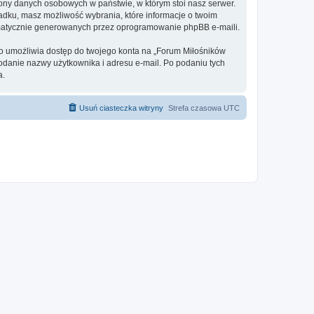
rony danych osobowych w państwie, w którym stoi nasz serwer.
adku, masz możliwość wybrania, które informacje o twoim
omatycznie generowanych przez oprogramowanie phpBB e-maili.
 to umożliwia dostęp do twojego konta na „Forum Miłośników
 podanie nazwy użytkownika i adresu e-mail. Po podaniu tych
a.
Usuń ciasteczka witryny
Strefa czasowa
UTC