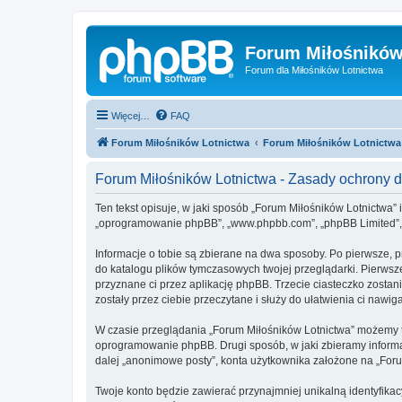
Forum Miłośników
Forum dla Miłośników Lotnictwa
Więcej…
FAQ
Forum Miłośników Lotnictwa
Forum Miłośników Lotnictwa
Forum Miłośników Lotnictwa - Zasady ochrony
Ten tekst opisuje, w jaki sposób „Forum Miłośników Lotnictwa” i
„oprogramowanie phpBB”, „www.phpbb.com”, „phpBB Limited”, „Z
Informacje o tobie są zbierane na dwa sposoby. Po pierwsze, 
do katalogu plików tymczasowych twojej przeglądarki. Pierwsze
przyznane ci przez aplikację phpBB. Trzecie ciasteczko zostan
zostały przez ciebie przeczytane i służy do ułatwienia ci nawiga
W czasie przeglądania „Forum Miłośników Lotnictwa” możemy t
oprogramowanie phpBB. Drugi sposób, w jaki zbieramy informa
dalej „anonimowe posty”, konta użytkownika założone na „Forum 
Twoje konto będzie zawierać przynajmniej unikalną identyfika