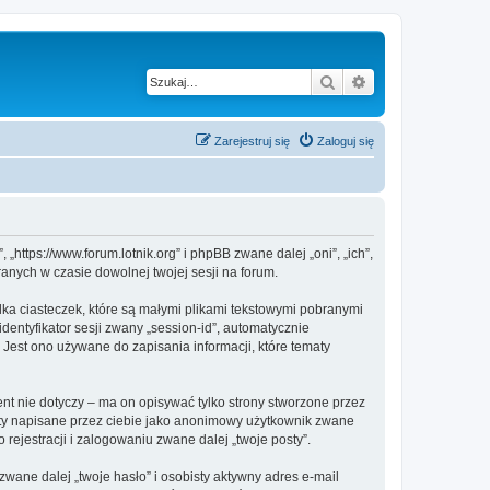
Szukaj
Wyszukiwanie z
Zarejestruj się
Zaloguj się
„https://www.forum.lotnik.org” i phpBB zwane dalej „oni”, „ich”,
anych w czasie dowolnej twojej sesji na forum.
lka ciasteczek, które są małymi plikami tekstowymi pobranymi
dentyfikator sesji zwany „session-id”, automatycznie
 Jest ono używane do zapisania informacji, które tematy
t nie dotyczy – ma on opisywać tylko strony stworzone przez
sty napisane przez ciebie jako anonimowy użytkownik zwane
rejestracji i zalogowaniu zwane dalej „twoje posty”.
ane dalej „twoje hasło” i osobisty aktywny adres e-mail