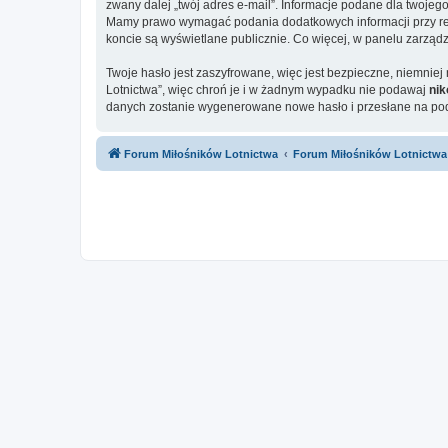
zwany dalej „twój adres e-mail”. Informacje podane dla twoje
Mamy prawo wymagać podania dodatkowych informacji przy rejes
koncie są wyświetlane publicznie. Co więcej, w panelu zarz
Twoje hasło jest zaszyfrowane, więc jest bezpieczne, niemnie
Lotnictwa”, więc chroń je i w żadnym wypadku nie podawaj
ni
danych zostanie wygenerowane nowe hasło i przesłane na poda
Forum Miłośników Lotnictwa
Forum Miłośników Lotnictwa