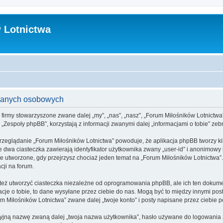
 Lotnictwa
 danych osobowych
 firmy stowarzyszone zwane dalej „my”, „nas”, „nasz”, „Forum Miłośników Lotnictwa”, 
espoły phpBB”, korzystają z informacji zwanymi dalej „informacjami o tobie” zebr
przeglądanie „Forum Miłośników Lotnictwa” powoduje, że aplikacja phpBB tworzy ki
 dwa ciasteczka zawierają identyfikator użytkownika zwany „user-id” i anonimowy i
ie utworzone, gdy przejrzysz chociaż jeden temat na „Forum Miłośników Lotnictwa”.
cji na forum.
eż utworzyć ciasteczka niezależne od oprogramowania phpBB, ale ich ten dokumen
cje o tobie, to dane wysyłane przez ciebie do nas. Mogą być to między innymi po
Miłośników Lotnictwa” zwane dalej „twoje konto” i posty napisane przez ciebie po 
cyjną nazwę zwaną dalej „twoja nazwa użytkownika”, hasło używane do logowania zw