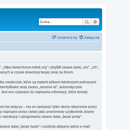
Szukaj
Wyszukiwanie z
Zarejestruj się
Zaloguj się
„https://www.forum.lotnik.org” i phpBB zwane dalej „oni”, „ich”,
anych w czasie dowolnej twojej sesji na forum.
lka ciasteczek, które są małymi plikami tekstowymi pobranymi
dentyfikator sesji zwany „session-id”, automatycznie
 Jest ono używane do zapisania informacji, które tematy
t nie dotyczy – ma on opisywać tylko strony stworzone przez
sty napisane przez ciebie jako anonimowy użytkownik zwane
rejestracji i zalogowaniu zwane dalej „twoje posty”.
ane dalej „twoje hasło” i osobisty aktywny adres e-mail