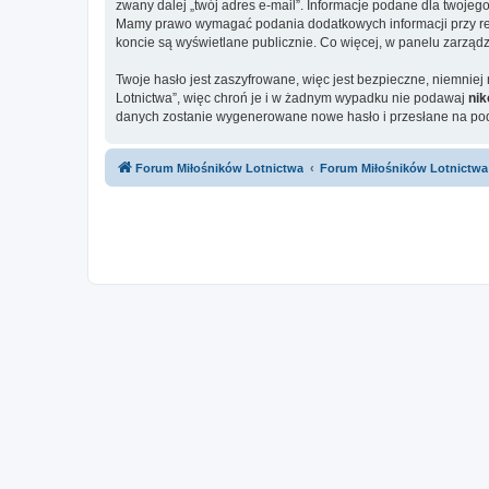
zwany dalej „twój adres e-mail”. Informacje podane dla twoje
Mamy prawo wymagać podania dodatkowych informacji przy rejes
koncie są wyświetlane publicznie. Co więcej, w panelu zarz
Twoje hasło jest zaszyfrowane, więc jest bezpieczne, niemnie
Lotnictwa”, więc chroń je i w żadnym wypadku nie podawaj
ni
danych zostanie wygenerowane nowe hasło i przesłane na poda
Forum Miłośników Lotnictwa
Forum Miłośników Lotnictwa