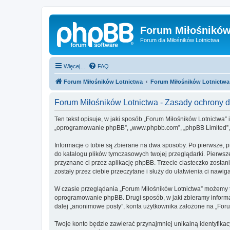
Forum Miłośników
Forum dla Miłośników Lotnictwa
Więcej…
FAQ
Forum Miłośników Lotnictwa
Forum Miłośników Lotnictwa
Forum Miłośników Lotnictwa - Zasady ochrony
Ten tekst opisuje, w jaki sposób „Forum Miłośników Lotnictwa” i
„oprogramowanie phpBB”, „www.phpbb.com”, „phpBB Limited”, „Z
Informacje o tobie są zbierane na dwa sposoby. Po pierwsze, 
do katalogu plików tymczasowych twojej przeglądarki. Pierwsze
przyznane ci przez aplikację phpBB. Trzecie ciasteczko zostan
zostały przez ciebie przeczytane i służy do ułatwienia ci nawiga
W czasie przeglądania „Forum Miłośników Lotnictwa” możemy t
oprogramowanie phpBB. Drugi sposób, w jaki zbieramy informa
dalej „anonimowe posty”, konta użytkownika założone na „Forum 
Twoje konto będzie zawierać przynajmniej unikalną identyfika