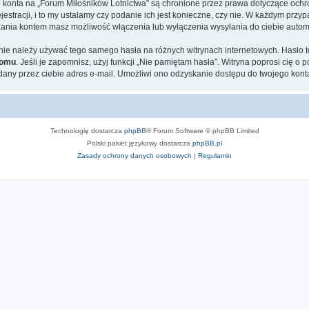
go konta na „Forum Miłośników Lotnictwa” są chronione przez prawa dotyczące och
tracji, i to my ustalamy czy podanie ich jest konieczne, czy nie. W każdym przyp
ądzania kontem masz możliwość włączenia lub wyłączenia wysyłania do ciebie aut
j nie należy używać tego samego hasła na różnych witrynach internetowych. Hasło
komu
. Jeśli je zapomnisz, użyj funkcji „Nie pamiętam hasła”. Witryna poprosi cię o
ny przez ciebie adres e-mail. Umożliwi ono odzyskanie dostępu do twojego kont
Technologię dostarcza
phpBB
® Forum Software © phpBB Limited
Polski pakiet językowy dostarcza
phpBB.pl
Zasady ochrony danych osobowych
|
Regulamin