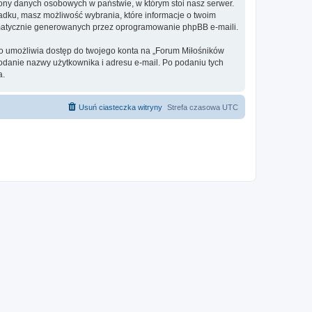
rony danych osobowych w państwie, w którym stoi nasz serwer.
adku, masz możliwość wybrania, które informacje o twoim
omatycznie generowanych przez oprogramowanie phpBB e-maili.
 to umożliwia dostęp do twojego konta na „Forum Miłośników
 podanie nazwy użytkownika i adresu e-mail. Po podaniu tych
a.
Usuń ciasteczka witryny
Strefa czasowa
UTC