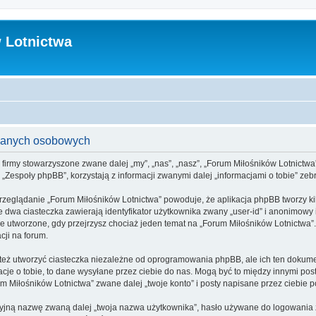
 Lotnictwa
 danych osobowych
 firmy stowarzyszone zwane dalej „my”, „nas”, „nasz”, „Forum Miłośników Lotnictwa”, 
espoły phpBB”, korzystają z informacji zwanymi dalej „informacjami o tobie” zebr
przeglądanie „Forum Miłośników Lotnictwa” powoduje, że aplikacja phpBB tworzy ki
 dwa ciasteczka zawierają identyfikator użytkownika zwany „user-id” i anonimowy i
ie utworzone, gdy przejrzysz chociaż jeden temat na „Forum Miłośników Lotnictwa”.
cji na forum.
eż utworzyć ciasteczka niezależne od oprogramowania phpBB, ale ich ten dokumen
cje o tobie, to dane wysyłane przez ciebie do nas. Mogą być to między innymi po
Miłośników Lotnictwa” zwane dalej „twoje konto” i posty napisane przez ciebie po 
cyjną nazwę zwaną dalej „twoja nazwa użytkownika”, hasło używane do logowania zw