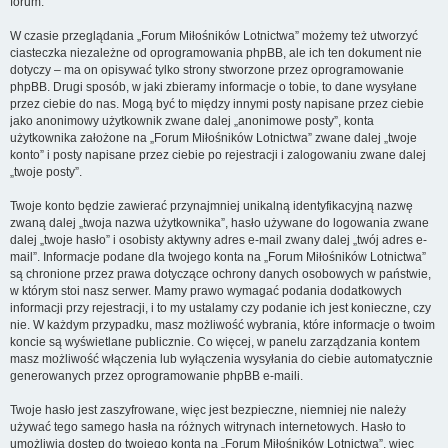
forum.
W czasie przeglądania „Forum Miłośników Lotnictwa” możemy też utworzyć
ciasteczka niezależne od oprogramowania phpBB, ale ich ten dokument nie
dotyczy – ma on opisywać tylko strony stworzone przez oprogramowanie
phpBB. Drugi sposób, w jaki zbieramy informacje o tobie, to dane wysyłane
przez ciebie do nas. Mogą być to między innymi posty napisane przez ciebie
jako anonimowy użytkownik zwane dalej „anonimowe posty”, konta
użytkownika założone na „Forum Miłośników Lotnictwa” zwane dalej „twoje
konto” i posty napisane przez ciebie po rejestracji i zalogowaniu zwane dalej
„twoje posty”.
Twoje konto będzie zawierać przynajmniej unikalną identyfikacyjną nazwę
zwaną dalej „twoja nazwa użytkownika”, hasło używane do logowania zwane
dalej „twoje hasło” i osobisty aktywny adres e-mail zwany dalej „twój adres e-
mail”. Informacje podane dla twojego konta na „Forum Miłośników Lotnictwa”
są chronione przez prawa dotyczące ochrony danych osobowych w państwie,
w którym stoi nasz serwer. Mamy prawo wymagać podania dodatkowych
informacji przy rejestracji, i to my ustalamy czy podanie ich jest konieczne, czy
nie. W każdym przypadku, masz możliwość wybrania, które informacje o twoim
koncie są wyświetlane publicznie. Co więcej, w panelu zarządzania kontem
masz możliwość włączenia lub wyłączenia wysyłania do ciebie automatycznie
generowanych przez oprogramowanie phpBB e-maili.
Twoje hasło jest zaszyfrowane, więc jest bezpieczne, niemniej nie należy
używać tego samego hasła na różnych witrynach internetowych. Hasło to
umożliwia dostęp do twojego konta na „Forum Miłośników Lotnictwa”, więc