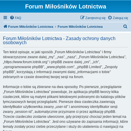
Forum Miłośników Lotnictwa
FAQ
Zarejestruj się
Zaloguj się
S
Forum Miłośników Lotnictwa
Forum Miłośników Lotnictwa
z
Forum Miłośników Lotnictwa - Zasady ochrony danych
u
osobowych
k
Ten tekst opisuje, w jaki sposób „Forum Miłośników Lotnictwa” i firmy
a
stowarzyszone zwane dalej „my”, „nas”, „nasz”, „Forum Miłośników Lotnictwa”,
j
„https://www.forum.lotnik.org” i phpBB zwane dalej „oni”, „ich”,
„oprogramowanie phpBB”, „www.phpbb.com”, „phpBB Limited”, „Zespoły
phpBB”, korzystają z informacji zwanymi dalej „informacjami o tobie”
zebranych w czasie dowolnej twojej sesji na forum.
Informacje o tobie są zbierane na dwa sposoby. Po pierwsze, przeglądanie
„Forum Miłośników Lotnictwa” powoduje, że aplikacja phpBB tworzy kilka
ciasteczek, które są małymi plikami tekstowymi pobranymi do katalogu plików
tymczasowych twojej przeglądarki. Pierwsze dwa ciasteczka zawierają
identyfikator użytkownika zwany „user-id” i anonimowy identyfikator sesji
zwany „session-id”, automatycznie przyznane ci przez aplikację phpBB.
Trzecie ciasteczko zostanie utworzone, gdy przejrzysz chociaż jeden temat na
„Forum Miłośników Lotnictwa”. Jest ono używane do zapisania informacji, które
tematy zostały przez ciebie przeczytane i służy do ułatwienia ci nawigacji na