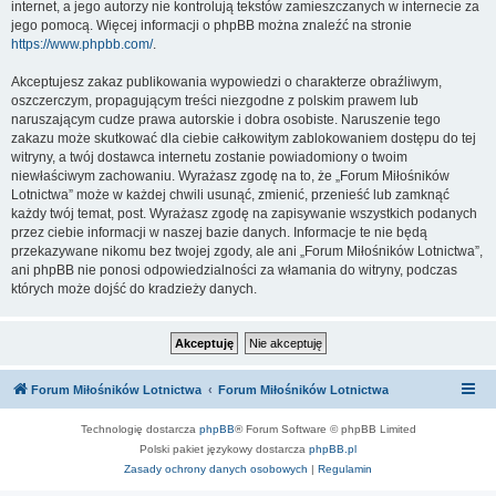
internet, a jego autorzy nie kontrolują tekstów zamieszczanych w internecie za
jego pomocą. Więcej informacji o phpBB można znaleźć na stronie
https://www.phpbb.com/
.
Akceptujesz zakaz publikowania wypowiedzi o charakterze obraźliwym,
oszczerczym, propagującym treści niezgodne z polskim prawem lub
naruszającym cudze prawa autorskie i dobra osobiste. Naruszenie tego
zakazu może skutkować dla ciebie całkowitym zablokowaniem dostępu do tej
witryny, a twój dostawca internetu zostanie powiadomiony o twoim
niewłaściwym zachowaniu. Wyrażasz zgodę na to, że „Forum Miłośników
Lotnictwa” może w każdej chwili usunąć, zmienić, przenieść lub zamknąć
każdy twój temat, post. Wyrażasz zgodę na zapisywanie wszystkich podanych
przez ciebie informacji w naszej bazie danych. Informacje te nie będą
przekazywane nikomu bez twojej zgody, ale ani „Forum Miłośników Lotnictwa”,
ani phpBB nie ponosi odpowiedzialności za włamania do witryny, podczas
których może dojść do kradzieży danych.
Forum Miłośników Lotnictwa
Forum Miłośników Lotnictwa
Technologię dostarcza
phpBB
® Forum Software © phpBB Limited
Polski pakiet językowy dostarcza
phpBB.pl
Zasady ochrony danych osobowych
|
Regulamin