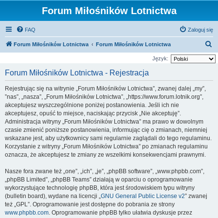
Forum Miłośników Lotnictwa
FAQ
Zaloguj się
S
Forum Miłośników Lotnictwa
Forum Miłośników Lotnictwa
z
Język:
u
Forum Miłośników Lotnictwa - Rejestracja
k
Rejestrując się na witrynie „Forum Miłośników Lotnictwa”, zwanej dalej „my”,
a
”nas”, „nasza”, „Forum Miłośników Lotnictwa”, „https://www.forum.lotnik.org”,
j
akceptujesz wyszczególnione poniżej postanowienia. Jeśli ich nie
akceptujesz, opuść to miejsce, naciskając przycisk „Nie akceptuję”.
Administracja witryny „Forum Miłośników Lotnictwa” ma prawo w dowolnym
czasie zmienić poniższe postanowienia, informując cię o zmianach, niemniej
wskazane jest, aby użytkownicy sami regularnie zaglądali do tego regulaminu.
Korzystanie z witryny „Forum Miłośników Lotnictwa” po zmianach regulaminu
oznacza, że akceptujesz te zmiany ze wszelkimi konsekwencjami prawnymi.
Nasze fora zwane też „one”, „ich”, „je”, „phpBB software”, „www.phpbb.com”,
„phpBB Limited”, „phpBB Teams” działają w oparciu o oprogramowanie
wykorzystujące technologię phpBB, która jest środowiskiem typu witryny
(bulletin board), wydane na licencji „
GNU General Public License v2
” zwanej
też „GPL”. Oprogramowanie jest dostępne do pobrania ze strony
www.phpbb.com
. Oprogramowanie phpBB tylko ułatwia dyskusje przez