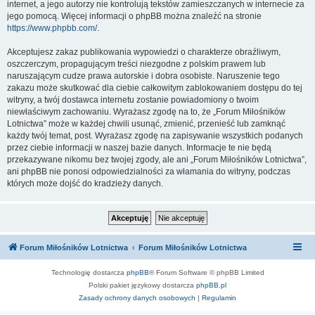
internet, a jego autorzy nie kontrolują tekstów zamieszczanych w internecie za
jego pomocą. Więcej informacji o phpBB można znaleźć na stronie
https://www.phpbb.com/
.
Akceptujesz zakaz publikowania wypowiedzi o charakterze obraźliwym,
oszczerczym, propagującym treści niezgodne z polskim prawem lub
naruszającym cudze prawa autorskie i dobra osobiste. Naruszenie tego
zakazu może skutkować dla ciebie całkowitym zablokowaniem dostępu do tej
witryny, a twój dostawca internetu zostanie powiadomiony o twoim
niewłaściwym zachowaniu. Wyrażasz zgodę na to, że „Forum Miłośników
Lotnictwa” może w każdej chwili usunąć, zmienić, przenieść lub zamknąć
każdy twój temat, post. Wyrażasz zgodę na zapisywanie wszystkich podanych
przez ciebie informacji w naszej bazie danych. Informacje te nie będą
przekazywane nikomu bez twojej zgody, ale ani „Forum Miłośników Lotnictwa”,
ani phpBB nie ponosi odpowiedzialności za włamania do witryny, podczas
których może dojść do kradzieży danych.
Forum Miłośników Lotnictwa
Forum Miłośników Lotnictwa
Technologię dostarcza
phpBB
® Forum Software © phpBB Limited
Polski pakiet językowy dostarcza
phpBB.pl
Zasady ochrony danych osobowych
|
Regulamin