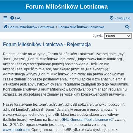
Forum Miłośników Lotnictwa
FAQ
Zaloguj się
S
Forum Miłośników Lotnictwa
Forum Miłośników Lotnictwa
z
Język:
u
Forum Miłośników Lotnictwa - Rejestracja
k
Rejestrując się na witrynie „Forum Miłośników Lotnictwa”, zwanej dalej „my”,
a
”nas”, „nasza”, „Forum Miłośników Lotnictwa”, „https://www.forum.lotnik.org”,
j
akceptujesz wyszczególnione poniżej postanowienia. Jeśli ich nie
akceptujesz, opuść to miejsce, naciskając przycisk „Nie akceptuję”.
Administracja witryny „Forum Miłośników Lotnictwa” ma prawo w dowolnym
czasie zmienić poniższe postanowienia, informując cię o zmianach, niemniej
wskazane jest, aby użytkownicy sami regularnie zaglądali do tego regulaminu.
Korzystanie z witryny „Forum Miłośników Lotnictwa” po zmianach regulaminu
oznacza, że akceptujesz te zmiany ze wszelkimi konsekwencjami prawnymi.
Nasze fora zwane też „one”, „ich”, „je”, „phpBB software”, „www.phpbb.com”,
„phpBB Limited”, „phpBB Teams” działają w oparciu o oprogramowanie
wykorzystujące technologię phpBB, która jest środowiskiem typu witryny
(bulletin board), wydane na licencji „
GNU General Public License v2
” zwanej
też „GPL”. Oprogramowanie jest dostępne do pobrania ze strony
www.phpbb.com
. Oprogramowanie phpBB tylko ułatwia dyskusje przez