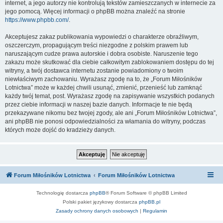
internet, a jego autorzy nie kontrolują tekstów zamieszczanych w internecie za
jego pomocą. Więcej informacji o phpBB można znaleźć na stronie
https://www.phpbb.com/
.
Akceptujesz zakaz publikowania wypowiedzi o charakterze obraźliwym,
oszczerczym, propagującym treści niezgodne z polskim prawem lub
naruszającym cudze prawa autorskie i dobra osobiste. Naruszenie tego
zakazu może skutkować dla ciebie całkowitym zablokowaniem dostępu do tej
witryny, a twój dostawca internetu zostanie powiadomiony o twoim
niewłaściwym zachowaniu. Wyrażasz zgodę na to, że „Forum Miłośników
Lotnictwa” może w każdej chwili usunąć, zmienić, przenieść lub zamknąć
każdy twój temat, post. Wyrażasz zgodę na zapisywanie wszystkich podanych
przez ciebie informacji w naszej bazie danych. Informacje te nie będą
przekazywane nikomu bez twojej zgody, ale ani „Forum Miłośników Lotnictwa”,
ani phpBB nie ponosi odpowiedzialności za włamania do witryny, podczas
których może dojść do kradzieży danych.
Forum Miłośników Lotnictwa
Forum Miłośników Lotnictwa
Technologię dostarcza
phpBB
® Forum Software © phpBB Limited
Polski pakiet językowy dostarcza
phpBB.pl
Zasady ochrony danych osobowych
|
Regulamin