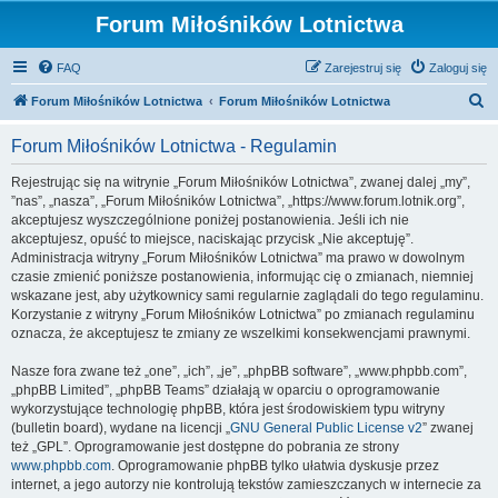
Forum Miłośników Lotnictwa
FAQ
Zarejestruj się
Zaloguj się
S
Forum Miłośników Lotnictwa
Forum Miłośników Lotnictwa
z
Forum Miłośników Lotnictwa - Regulamin
u
k
Rejestrując się na witrynie „Forum Miłośników Lotnictwa”, zwanej dalej „my”,
”nas”, „nasza”, „Forum Miłośników Lotnictwa”, „https://www.forum.lotnik.org”,
a
akceptujesz wyszczególnione poniżej postanowienia. Jeśli ich nie
j
akceptujesz, opuść to miejsce, naciskając przycisk „Nie akceptuję”.
Administracja witryny „Forum Miłośników Lotnictwa” ma prawo w dowolnym
czasie zmienić poniższe postanowienia, informując cię o zmianach, niemniej
wskazane jest, aby użytkownicy sami regularnie zaglądali do tego regulaminu.
Korzystanie z witryny „Forum Miłośników Lotnictwa” po zmianach regulaminu
oznacza, że akceptujesz te zmiany ze wszelkimi konsekwencjami prawnymi.
Nasze fora zwane też „one”, „ich”, „je”, „phpBB software”, „www.phpbb.com”,
„phpBB Limited”, „phpBB Teams” działają w oparciu o oprogramowanie
wykorzystujące technologię phpBB, która jest środowiskiem typu witryny
(bulletin board), wydane na licencji „
GNU General Public License v2
” zwanej
też „GPL”. Oprogramowanie jest dostępne do pobrania ze strony
www.phpbb.com
. Oprogramowanie phpBB tylko ułatwia dyskusje przez
internet, a jego autorzy nie kontrolują tekstów zamieszczanych w internecie za