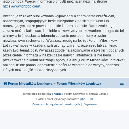
jego pomocą. Więcej informacji o phpBB można znaleźć na stronie
https://www.phpbb.com/
.
Akceptujesz zakaz publikowania wypowiedzi o charakterze obraźliwym,
oszczerczym, propagującym treści niezgodne z polskim prawem lub
naruszającym cudze prawa autorskie i dobra osobiste. Naruszenie tego
zakazu może skutkować dla ciebie całkowitym zablokowaniem dostępu do tej
witryny, a twój dostawca internetu zostanie powiadomiony o twoim
niewłaściwym zachowaniu. Wyrażasz zgodę na to, że „Forum Miłośników
Lotnictwa” może w każdej chwili usunąć, zmienić, przenieść lub zamknąć
każdy twój temat, post. Wyrażasz zgodę na zapisywanie wszystkich podanych
przez ciebie informacji w naszej bazie danych. Informacje te nie będą
przekazywane nikomu bez twojej zgody, ale ani „Forum Miłośników Lotnictwa”,
ani phpBB nie ponosi odpowiedzialności za włamania do witryny, podczas
których może dojść do kradzieży danych.
Forum Miłośników Lotnictwa
Forum Miłośników Lotnictwa
Technologię dostarcza
phpBB
® Forum Software © phpBB Limited
Polski pakiet językowy dostarcza
phpBB.pl
Zasady ochrony danych osobowych
|
Regulamin