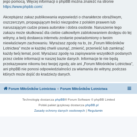
jego pomocą. Więcej informacji o phpBB można znaleźć na stronie
https://www.phpbb.com/
.
Akceptujesz zakaz publikowania wypowiedzi o charakterze obraźliwym,
oszczerczym, propagującym treści niezgodne z polskim prawem lub
naruszającym cudze prawa autorskie i dobra osobiste. Naruszenie tego
zakazu może skutkować dla ciebie całkowitym zablokowaniem dostępu do tej
witryny, a twój dostawca internetu zostanie powiadomiony o twoim
niewłaściwym zachowaniu. Wyrażasz zgodę na to, że „Forum Miłośników
Lotnictwa” może w każdej chwili usunąć, zmienić, przenieść lub zamknąć
każdy twój temat, post. Wyrażasz zgodę na zapisywanie wszystkich podanych
przez ciebie informacji w naszej bazie danych. Informacje te nie będą
przekazywane nikomu bez twojej zgody, ale ani „Forum Miłośników Lotnictwa”,
ani phpBB nie ponosi odpowiedzialności za włamania do witryny, podczas
których może dojść do kradzieży danych.
Forum Miłośników Lotnictwa
Forum Miłośników Lotnictwa
Technologię dostarcza
phpBB
® Forum Software © phpBB Limited
Polski pakiet językowy dostarcza
phpBB.pl
Zasady ochrony danych osobowych
|
Regulamin