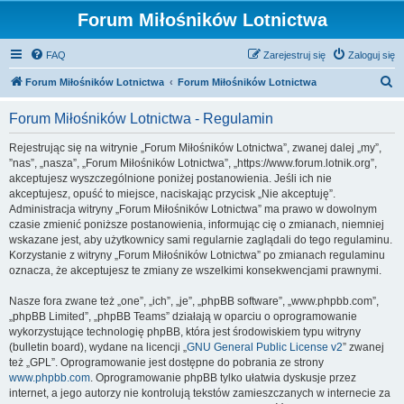
Forum Miłośników Lotnictwa
FAQ
Zarejestruj się
Zaloguj się
S
Forum Miłośników Lotnictwa
Forum Miłośników Lotnictwa
z
Forum Miłośników Lotnictwa - Regulamin
u
k
Rejestrując się na witrynie „Forum Miłośników Lotnictwa”, zwanej dalej „my”,
”nas”, „nasza”, „Forum Miłośników Lotnictwa”, „https://www.forum.lotnik.org”,
a
akceptujesz wyszczególnione poniżej postanowienia. Jeśli ich nie
j
akceptujesz, opuść to miejsce, naciskając przycisk „Nie akceptuję”.
Administracja witryny „Forum Miłośników Lotnictwa” ma prawo w dowolnym
czasie zmienić poniższe postanowienia, informując cię o zmianach, niemniej
wskazane jest, aby użytkownicy sami regularnie zaglądali do tego regulaminu.
Korzystanie z witryny „Forum Miłośników Lotnictwa” po zmianach regulaminu
oznacza, że akceptujesz te zmiany ze wszelkimi konsekwencjami prawnymi.
Nasze fora zwane też „one”, „ich”, „je”, „phpBB software”, „www.phpbb.com”,
„phpBB Limited”, „phpBB Teams” działają w oparciu o oprogramowanie
wykorzystujące technologię phpBB, która jest środowiskiem typu witryny
(bulletin board), wydane na licencji „
GNU General Public License v2
” zwanej
też „GPL”. Oprogramowanie jest dostępne do pobrania ze strony
www.phpbb.com
. Oprogramowanie phpBB tylko ułatwia dyskusje przez
internet, a jego autorzy nie kontrolują tekstów zamieszczanych w internecie za