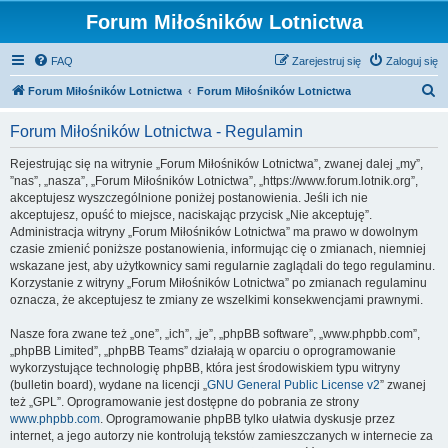
Forum Miłośników Lotnictwa
FAQ
Zarejestruj się
Zaloguj się
S
Forum Miłośników Lotnictwa
Forum Miłośników Lotnictwa
z
Forum Miłośników Lotnictwa - Regulamin
u
k
Rejestrując się na witrynie „Forum Miłośników Lotnictwa”, zwanej dalej „my”,
”nas”, „nasza”, „Forum Miłośników Lotnictwa”, „https://www.forum.lotnik.org”,
a
akceptujesz wyszczególnione poniżej postanowienia. Jeśli ich nie
j
akceptujesz, opuść to miejsce, naciskając przycisk „Nie akceptuję”.
Administracja witryny „Forum Miłośników Lotnictwa” ma prawo w dowolnym
czasie zmienić poniższe postanowienia, informując cię o zmianach, niemniej
wskazane jest, aby użytkownicy sami regularnie zaglądali do tego regulaminu.
Korzystanie z witryny „Forum Miłośników Lotnictwa” po zmianach regulaminu
oznacza, że akceptujesz te zmiany ze wszelkimi konsekwencjami prawnymi.
Nasze fora zwane też „one”, „ich”, „je”, „phpBB software”, „www.phpbb.com”,
„phpBB Limited”, „phpBB Teams” działają w oparciu o oprogramowanie
wykorzystujące technologię phpBB, która jest środowiskiem typu witryny
(bulletin board), wydane na licencji „
GNU General Public License v2
” zwanej
też „GPL”. Oprogramowanie jest dostępne do pobrania ze strony
www.phpbb.com
. Oprogramowanie phpBB tylko ułatwia dyskusje przez
internet, a jego autorzy nie kontrolują tekstów zamieszczanych w internecie za