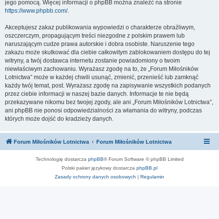
jego pomocą. Więcej informacji o phpBB można znaleźć na stronie
https://www.phpbb.com/
.
Akceptujesz zakaz publikowania wypowiedzi o charakterze obraźliwym,
oszczerczym, propagującym treści niezgodne z polskim prawem lub
naruszającym cudze prawa autorskie i dobra osobiste. Naruszenie tego
zakazu może skutkować dla ciebie całkowitym zablokowaniem dostępu do tej
witryny, a twój dostawca internetu zostanie powiadomiony o twoim
niewłaściwym zachowaniu. Wyrażasz zgodę na to, że „Forum Miłośników
Lotnictwa” może w każdej chwili usunąć, zmienić, przenieść lub zamknąć
każdy twój temat, post. Wyrażasz zgodę na zapisywanie wszystkich podanych
przez ciebie informacji w naszej bazie danych. Informacje te nie będą
przekazywane nikomu bez twojej zgody, ale ani „Forum Miłośników Lotnictwa”,
ani phpBB nie ponosi odpowiedzialności za włamania do witryny, podczas
których może dojść do kradzieży danych.
Forum Miłośników Lotnictwa
Forum Miłośników Lotnictwa
Technologię dostarcza
phpBB
® Forum Software © phpBB Limited
Polski pakiet językowy dostarcza
phpBB.pl
Zasady ochrony danych osobowych
|
Regulamin