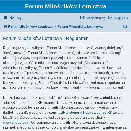
Forum Miłośników Lotnictwa
FAQ
Zarejestruj się
Zaloguj się
S
Forum Miłośników Lotnictwa
Forum Miłośników Lotnictwa
z
Forum Miłośników Lotnictwa - Regulamin
u
k
Rejestrując się na witrynie „Forum Miłośników Lotnictwa”, zwanej dalej „my”,
”nas”, „nasza”, „Forum Miłośników Lotnictwa”, „https://www.forum.lotnik.org”,
a
akceptujesz wyszczególnione poniżej postanowienia. Jeśli ich nie
j
akceptujesz, opuść to miejsce, naciskając przycisk „Nie akceptuję”.
Administracja witryny „Forum Miłośników Lotnictwa” ma prawo w dowolnym
czasie zmienić poniższe postanowienia, informując cię o zmianach, niemniej
wskazane jest, aby użytkownicy sami regularnie zaglądali do tego regulaminu.
Korzystanie z witryny „Forum Miłośników Lotnictwa” po zmianach regulaminu
oznacza, że akceptujesz te zmiany ze wszelkimi konsekwencjami prawnymi.
Nasze fora zwane też „one”, „ich”, „je”, „phpBB software”, „www.phpbb.com”,
„phpBB Limited”, „phpBB Teams” działają w oparciu o oprogramowanie
wykorzystujące technologię phpBB, która jest środowiskiem typu witryny
(bulletin board), wydane na licencji „
GNU General Public License v2
” zwanej
też „GPL”. Oprogramowanie jest dostępne do pobrania ze strony
www.phpbb.com
. Oprogramowanie phpBB tylko ułatwia dyskusje przez
internet, a jego autorzy nie kontrolują tekstów zamieszczanych w internecie za