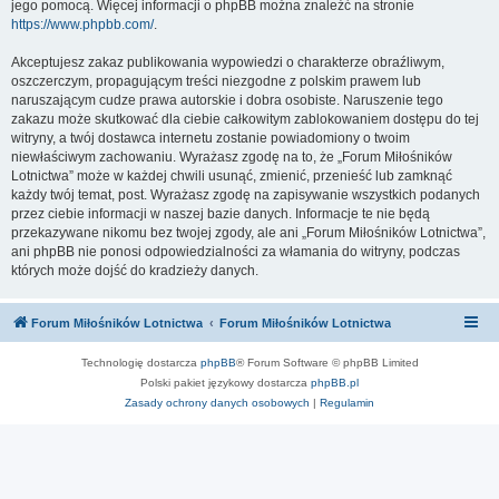
jego pomocą. Więcej informacji o phpBB można znaleźć na stronie
https://www.phpbb.com/
.
Akceptujesz zakaz publikowania wypowiedzi o charakterze obraźliwym,
oszczerczym, propagującym treści niezgodne z polskim prawem lub
naruszającym cudze prawa autorskie i dobra osobiste. Naruszenie tego
zakazu może skutkować dla ciebie całkowitym zablokowaniem dostępu do tej
witryny, a twój dostawca internetu zostanie powiadomiony o twoim
niewłaściwym zachowaniu. Wyrażasz zgodę na to, że „Forum Miłośników
Lotnictwa” może w każdej chwili usunąć, zmienić, przenieść lub zamknąć
każdy twój temat, post. Wyrażasz zgodę na zapisywanie wszystkich podanych
przez ciebie informacji w naszej bazie danych. Informacje te nie będą
przekazywane nikomu bez twojej zgody, ale ani „Forum Miłośników Lotnictwa”,
ani phpBB nie ponosi odpowiedzialności za włamania do witryny, podczas
których może dojść do kradzieży danych.
Forum Miłośników Lotnictwa
Forum Miłośników Lotnictwa
Technologię dostarcza
phpBB
® Forum Software © phpBB Limited
Polski pakiet językowy dostarcza
phpBB.pl
Zasady ochrony danych osobowych
|
Regulamin