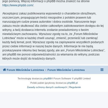
jego pomocą. Więcej informacji o phpBB można znaleźć na stronie
https://www.phpbb.com/
.
Akceptujesz zakaz publikowania wypowiedzi o charakterze obraźliwym,
oszczerczym, propagującym treści niezgodne z polskim prawem lub
naruszającym cudze prawa autorskie i dobra osobiste. Naruszenie tego
zakazu może skutkować dla ciebie całkowitym zablokowaniem dostępu do tej
witryny, a twój dostawca internetu zostanie powiadomiony o twoim
niewłaściwym zachowaniu. Wyrażasz zgodę na to, że „Forum Miłośników
Lotnictwa” może w każdej chwili usunąć, zmienić, przenieść lub zamknąć
każdy twój temat, post. Wyrażasz zgodę na zapisywanie wszystkich podanych
przez ciebie informacji w naszej bazie danych. Informacje te nie będą
przekazywane nikomu bez twojej zgody, ale ani „Forum Miłośników Lotnictwa”,
ani phpBB nie ponosi odpowiedzialności za włamania do witryny, podczas
których może dojść do kradzieży danych.
Forum Miłośników Lotnictwa
Forum Miłośników Lotnictwa
Technologię dostarcza
phpBB
® Forum Software © phpBB Limited
Polski pakiet językowy dostarcza
phpBB.pl
Zasady ochrony danych osobowych
|
Regulamin