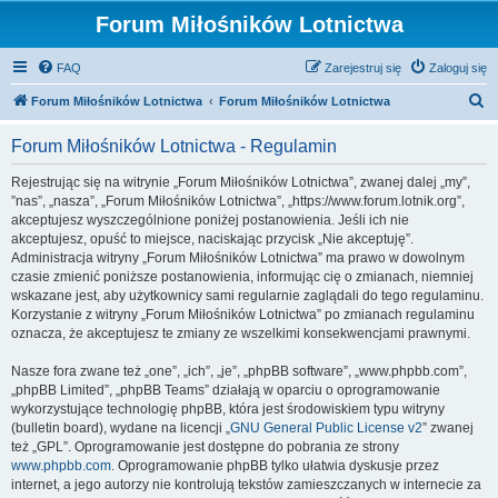
Forum Miłośników Lotnictwa
FAQ
Zarejestruj się
Zaloguj się
S
Forum Miłośników Lotnictwa
Forum Miłośników Lotnictwa
z
Forum Miłośników Lotnictwa - Regulamin
u
k
Rejestrując się na witrynie „Forum Miłośników Lotnictwa”, zwanej dalej „my”,
”nas”, „nasza”, „Forum Miłośników Lotnictwa”, „https://www.forum.lotnik.org”,
a
akceptujesz wyszczególnione poniżej postanowienia. Jeśli ich nie
j
akceptujesz, opuść to miejsce, naciskając przycisk „Nie akceptuję”.
Administracja witryny „Forum Miłośników Lotnictwa” ma prawo w dowolnym
czasie zmienić poniższe postanowienia, informując cię o zmianach, niemniej
wskazane jest, aby użytkownicy sami regularnie zaglądali do tego regulaminu.
Korzystanie z witryny „Forum Miłośników Lotnictwa” po zmianach regulaminu
oznacza, że akceptujesz te zmiany ze wszelkimi konsekwencjami prawnymi.
Nasze fora zwane też „one”, „ich”, „je”, „phpBB software”, „www.phpbb.com”,
„phpBB Limited”, „phpBB Teams” działają w oparciu o oprogramowanie
wykorzystujące technologię phpBB, która jest środowiskiem typu witryny
(bulletin board), wydane na licencji „
GNU General Public License v2
” zwanej
też „GPL”. Oprogramowanie jest dostępne do pobrania ze strony
www.phpbb.com
. Oprogramowanie phpBB tylko ułatwia dyskusje przez
internet, a jego autorzy nie kontrolują tekstów zamieszczanych w internecie za