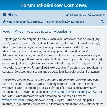
Forum Miłośników Lotnictwa
FAQ
Zarejestruj się
Zaloguj się
S
Forum Miłośników Lotnictwa
Forum Miłośników Lotnictwa
z
Forum Miłośników Lotnictwa - Regulamin
u
k
Rejestrując się na witrynie „Forum Miłośników Lotnictwa”, zwanej dalej „my”,
”nas”, „nasza”, „Forum Miłośników Lotnictwa”, „https://www.forum.lotnik.org”,
a
akceptujesz wyszczególnione poniżej postanowienia. Jeśli ich nie
j
akceptujesz, opuść to miejsce, naciskając przycisk „Nie akceptuję”.
Administracja witryny „Forum Miłośników Lotnictwa” ma prawo w dowolnym
czasie zmienić poniższe postanowienia, informując cię o zmianach, niemniej
wskazane jest, aby użytkownicy sami regularnie zaglądali do tego regulaminu.
Korzystanie z witryny „Forum Miłośników Lotnictwa” po zmianach regulaminu
oznacza, że akceptujesz te zmiany ze wszelkimi konsekwencjami prawnymi.
Nasze fora zwane też „one”, „ich”, „je”, „phpBB software”, „www.phpbb.com”,
„phpBB Limited”, „phpBB Teams” działają w oparciu o oprogramowanie
wykorzystujące technologię phpBB, która jest środowiskiem typu witryny
(bulletin board), wydane na licencji „
GNU General Public License v2
” zwanej
też „GPL”. Oprogramowanie jest dostępne do pobrania ze strony
www.phpbb.com
. Oprogramowanie phpBB tylko ułatwia dyskusje przez
internet, a jego autorzy nie kontrolują tekstów zamieszczanych w internecie za