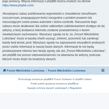
jego pomocą. Więcej informacji o phpBB można znaleźć na stronie
https://www.phpbb.com/
.
Akceptujesz zakaz publikowania wypowiedzi o charakterze obraźliwym,
oszczerczym, propagującym treści niezgodne z polskim prawem lub
naruszającym cudze prawa autorskie i dobra osobiste. Naruszenie tego
zakazu może skutkować dla ciebie całkowitym zablokowaniem dostępu do tej
witryny, a twój dostawca internetu zostanie powiadomiony o twoim
niewłaściwym zachowaniu. Wyrażasz zgodę na to, że „Forum Miłośników
Lotnictwa” może w każdej chwili usunąć, zmienić, przenieść lub zamknąć
każdy twój temat, post. Wyrażasz zgodę na zapisywanie wszystkich podanych
przez ciebie informacji w naszej bazie danych. Informacje te nie będą
przekazywane nikomu bez twojej zgody, ale ani „Forum Miłośników Lotnictwa”,
ani phpBB nie ponosi odpowiedzialności za włamania do witryny, podczas
których może dojść do kradzieży danych.
Forum Miłośników Lotnictwa
Forum Miłośników Lotnictwa
Technologię dostarcza
phpBB
® Forum Software © phpBB Limited
Polski pakiet językowy dostarcza
phpBB.pl
Zasady ochrony danych osobowych
|
Regulamin