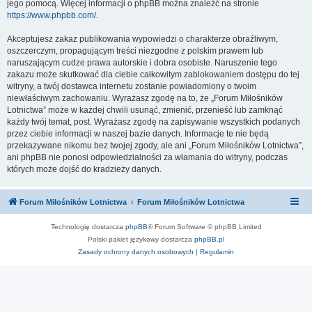
jego pomocą. Więcej informacji o phpBB można znaleźć na stronie
https://www.phpbb.com/
.
Akceptujesz zakaz publikowania wypowiedzi o charakterze obraźliwym,
oszczerczym, propagującym treści niezgodne z polskim prawem lub
naruszającym cudze prawa autorskie i dobra osobiste. Naruszenie tego
zakazu może skutkować dla ciebie całkowitym zablokowaniem dostępu do tej
witryny, a twój dostawca internetu zostanie powiadomiony o twoim
niewłaściwym zachowaniu. Wyrażasz zgodę na to, że „Forum Miłośników
Lotnictwa” może w każdej chwili usunąć, zmienić, przenieść lub zamknąć
każdy twój temat, post. Wyrażasz zgodę na zapisywanie wszystkich podanych
przez ciebie informacji w naszej bazie danych. Informacje te nie będą
przekazywane nikomu bez twojej zgody, ale ani „Forum Miłośników Lotnictwa”,
ani phpBB nie ponosi odpowiedzialności za włamania do witryny, podczas
których może dojść do kradzieży danych.
Forum Miłośników Lotnictwa
Forum Miłośników Lotnictwa
Technologię dostarcza
phpBB
® Forum Software © phpBB Limited
Polski pakiet językowy dostarcza
phpBB.pl
Zasady ochrony danych osobowych
|
Regulamin