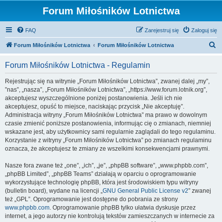
Forum Miłośników Lotnictwa
FAQ
Zarejestruj się
Zaloguj się
S
Forum Miłośników Lotnictwa
Forum Miłośników Lotnictwa
z
Forum Miłośników Lotnictwa - Regulamin
u
k
Rejestrując się na witrynie „Forum Miłośników Lotnictwa”, zwanej dalej „my”,
”nas”, „nasza”, „Forum Miłośników Lotnictwa”, „https://www.forum.lotnik.org”,
a
akceptujesz wyszczególnione poniżej postanowienia. Jeśli ich nie
j
akceptujesz, opuść to miejsce, naciskając przycisk „Nie akceptuję”.
Administracja witryny „Forum Miłośników Lotnictwa” ma prawo w dowolnym
czasie zmienić poniższe postanowienia, informując cię o zmianach, niemniej
wskazane jest, aby użytkownicy sami regularnie zaglądali do tego regulaminu.
Korzystanie z witryny „Forum Miłośników Lotnictwa” po zmianach regulaminu
oznacza, że akceptujesz te zmiany ze wszelkimi konsekwencjami prawnymi.
Nasze fora zwane też „one”, „ich”, „je”, „phpBB software”, „www.phpbb.com”,
„phpBB Limited”, „phpBB Teams” działają w oparciu o oprogramowanie
wykorzystujące technologię phpBB, która jest środowiskiem typu witryny
(bulletin board), wydane na licencji „
GNU General Public License v2
” zwanej
też „GPL”. Oprogramowanie jest dostępne do pobrania ze strony
www.phpbb.com
. Oprogramowanie phpBB tylko ułatwia dyskusje przez
internet, a jego autorzy nie kontrolują tekstów zamieszczanych w internecie za