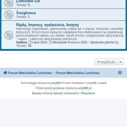
Lotnictwo GA
Tematy:
5
Śmigłowce
Tematy:
1
Rajdy, Imprezy, wydarzenia, festyny
Informacje, zapowiedzi, zaproszenia, relacje itd. z imprez, festynów, zawodów
lotniczych. W tym forum będą też zakładane fora dedykowane na organizację
poszczególnych rajdów czy zlotów. Jeżeli chcesz zorganizować taką imprezę
- napisz - założymy dedykowane pod-forum.
Subfora:
Litwa 2024
,
Włocławek Kruszyn 2025 - Spotkanie pilotów UL.
Tematy:
61
Przejdź do
Forum Miłośników Lotnictwa
Forum Miłośników Lotnictwa
Technologię dostarcza
phpBB
® Forum Software © phpBB Limited
Polski pakiet językowy dostarcza
phpBB.pl
Zasady ochrony danych osobowych
|
Regulamin