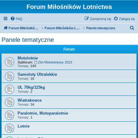
Forum Miłośników Lotnictwa
FAQ
Zarejestruj się
Zaloguj się
S
Forum Miłośników Lotnictwa
Forum Miłośników Lotnictwa
Panele tematyczne
z
Panele tematyczne
u
Forum
k
a
Motolotnie
Subforum:
Zlot Motolotniowy 2023
j
Tematy:
244
Samoloty Ultralekkie
Tematy:
16
UL 70kg/115kg
Tematy:
2
Wiatrakowce
Tematy:
34
Paralotnie, Motoparalotnie
Tematy:
1
Lotnie