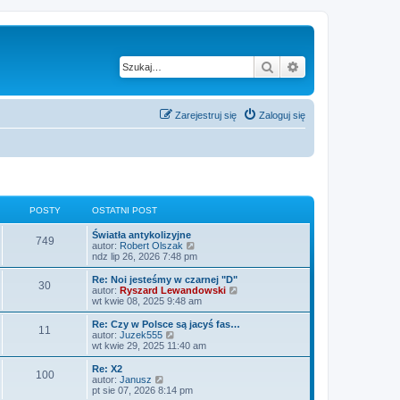
Szukaj
Wyszukiwanie z
Zarejestruj się
Zaloguj się
POSTY
OSTATNI POST
O
Światła antykolizyjne
P
749
s
W
autor:
Robert Olszak
t
y
ndz lip 26, 2026 7:48 pm
o
a
ś
t
w
O
Re: Noi jesteśmy w czarnej "D"
P
30
s
n
i
s
W
autor:
Ryszard Lewandowski
i
e
t
y
wt kwie 08, 2025 9:48 am
o
t
p
t
a
ś
o
l
t
w
O
Re: Czy w Polsce są jacyś fas…
P
11
s
s
n
y
n
i
s
W
autor:
Juzek555
t
a
i
e
t
y
wt kwie 29, 2025 11:40 am
o
j
t
p
t
a
ś
n
o
l
t
w
O
Re: X2
P
o
100
s
s
n
y
n
i
s
W
autor:
Janusz
w
t
a
i
e
t
y
pt sie 07, 2026 8:14 pm
s
o
j
t
p
t
a
ś