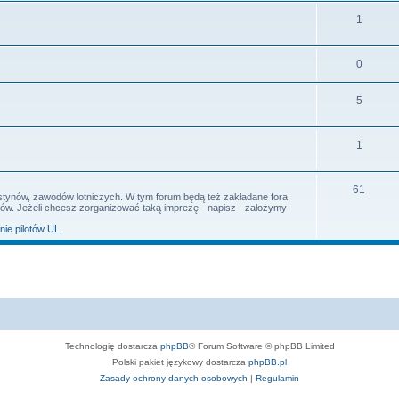
y
T
1
m
t
e
a
y
T
0
m
t
e
a
y
T
5
m
t
e
a
y
T
1
m
t
e
a
y
T
61
m
t
 festynów, zawodów lotniczych. W tym forum będą też zakładane fora
ów. Jeżeli chcesz zorganizować taką imprezę - napisz - założymy
e
a
y
ie pilotów UL.
m
t
a
y
t
y
Technologię dostarcza
phpBB
® Forum Software © phpBB Limited
Polski pakiet językowy dostarcza
phpBB.pl
Zasady ochrony danych osobowych
|
Regulamin