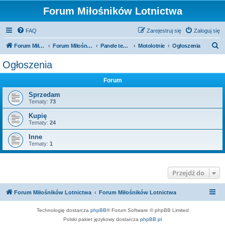
Forum Miłośników Lotnictwa
FAQ
Zarejestruj się
Zaloguj się
S
Forum Miłośników Lotnictwa
Forum Miłośników Lotnictwa
Panele tematyczne
Motolotnie
Ogłoszenia
z
Ogłoszenia
u
Forum
k
a
Sprzedam
Tematy:
73
j
Kupię
Tematy:
24
Inne
Tematy:
1
Przejdź do
Forum Miłośników Lotnictwa
Forum Miłośników Lotnictwa
Technologię dostarcza
phpBB
® Forum Software © phpBB Limited
Polski pakiet językowy dostarcza
phpBB.pl