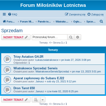
Forum Miłośników Lotnictwa
FAQ
Zarejestruj się
Zaloguj się
S
Forum Miłośników Lotnictwa
Forum Miłośników Lotnictwa
Panele tematyczne
Wiatrakowce
Ogłoszenia
Sprzedam
z
Sprzedam
u
Szukaj
Wyszukiwanie z
NOWY TEMAT
k
Tematy: 4 • Strona
1
z
1
a
Tematy
j
Trixy Aviation G4-2R
Ostatni post autor:
Łukaszwiatrakowce
«
pn kwie 27, 2026 3:08 pm
Odpowiedzi:
1
Wiatrakowce Sprzedaż Serwis
Ostatni post autor:
WiatrakowceSerwisSprzedaż
«
pn mar 13, 2023 3:01 pm
Aparat zapłonowy do Subaru EJ22
Ostatni post autor:
Janusz
«
sob sty 23, 2021 9:12 pm
Dron Tarot 650
Ostatni post autor:
Janusz
«
czw kwie 02, 2020 8:25 pm
NOWY TEMAT
Tematy: 4 • Strona
1
z
1