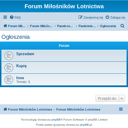
Forum Miłośników Lotnictwa
FAQ
Zarejestruj się
Zaloguj się
S
Forum Miłośników Lotnictwa
Forum Miłośników Lotnictwa
Panele tematyczne
Paralotnie, Motoparalotnie
Ogłoszenia
z
Ogłoszenia
u
Forum
k
a
Sprzedam
j
Kupię
Inne
Tematy:
1
Przejdź do
Forum Miłośników Lotnictwa
Forum Miłośników Lotnictwa
Technologię dostarcza
phpBB
® Forum Software © phpBB Limited
Polski pakiet językowy dostarcza
phpBB.pl