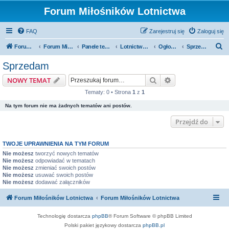
Forum Miłośników Lotnictwa
FAQ
Zarejestruj się
Zaloguj się
S
Forum Miłośników Lotnictwa
Forum Miłośników Lotnictwa
Panele tematyczne
Lotnictwo GA
Ogłoszenia
Sprzedam
z
Sprzedam
u
Szukaj
Wyszukiwanie z
NOWY TEMAT
k
Tematy: 0 • Strona
1
z
1
a
Na tym forum nie ma żadnych tematów ani postów.
j
Przejdź do
TWOJE UPRAWNIENIA NA TYM FORUM
Nie możesz
tworzyć nowych tematów
Nie możesz
odpowiadać w tematach
Nie możesz
zmieniać swoich postów
Nie możesz
usuwać swoich postów
Nie możesz
dodawać załączników
Forum Miłośników Lotnictwa
Forum Miłośników Lotnictwa
Technologię dostarcza
phpBB
® Forum Software © phpBB Limited
Polski pakiet językowy dostarcza
phpBB.pl