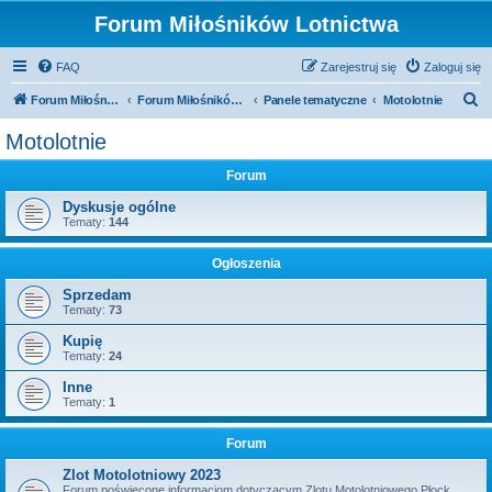
Forum Miłośników Lotnictwa
FAQ
Zarejestruj się
Zaloguj się
S
Forum Miłośników Lotnictwa
Forum Miłośników Lotnictwa
Panele tematyczne
Motolotnie
z
Motolotnie
u
Forum
k
a
Dyskusje ogólne
Tematy:
144
j
Ogłoszenia
Sprzedam
Tematy:
73
Kupię
Tematy:
24
Inne
Tematy:
1
Forum
Zlot Motolotniowy 2023
Forum poświęcone informacjom dotyczącym Zlotu Motolotniowego Płock