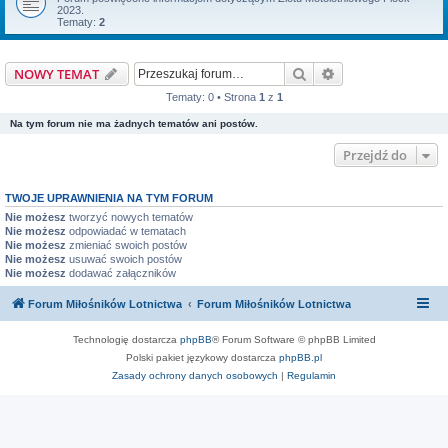
2023.
Tematy:
2
Szukaj
Wyszukiwanie z
NOWY TEMAT
Tematy: 0 • Strona
1
z
1
Na tym forum nie ma żadnych tematów ani postów.
Przejdź do
TWOJE UPRAWNIENIA NA TYM FORUM
Nie możesz
tworzyć nowych tematów
Nie możesz
odpowiadać w tematach
Nie możesz
zmieniać swoich postów
Nie możesz
usuwać swoich postów
Nie możesz
dodawać załączników
Forum Miłośników Lotnictwa
Forum Miłośników Lotnictwa
Technologię dostarcza
phpBB
® Forum Software © phpBB Limited
Polski pakiet językowy dostarcza
phpBB.pl
Zasady ochrony danych osobowych
|
Regulamin