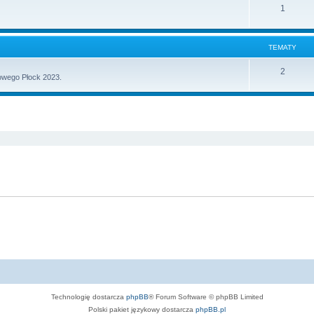
T
1
m
t
e
a
y
m
t
TEMATY
a
y
T
2
owego Płock 2023.
t
e
y
m
szukiwanie zaawansowane
a
t
y
Technologię dostarcza
phpBB
® Forum Software © phpBB Limited
Polski pakiet językowy dostarcza
phpBB.pl