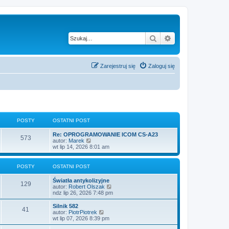
Szukaj
Wyszukiwanie z
Zarejestruj się
Zaloguj się
POSTY
OSTATNI POST
O
Re: OPROGRAMOWANIE ICOM CS-A23
P
573
s
W
autor:
Marek
t
y
wt lip 14, 2026 8:01 am
o
a
ś
t
w
s
n
i
POSTY
OSTATNI POST
i
e
t
p
t
O
Światła antykolizyjne
P
o
l
129
s
W
autor:
Robert Olszak
s
n
y
t
y
ndz lip 26, 2026 7:48 pm
t
a
o
a
ś
j
t
w
O
Silnik 582
n
P
41
s
n
i
s
W
autor:
PiotrPiotrek
o
i
e
t
y
wt lip 07, 2026 8:39 pm
w
o
t
p
t
a
ś
s
o
l