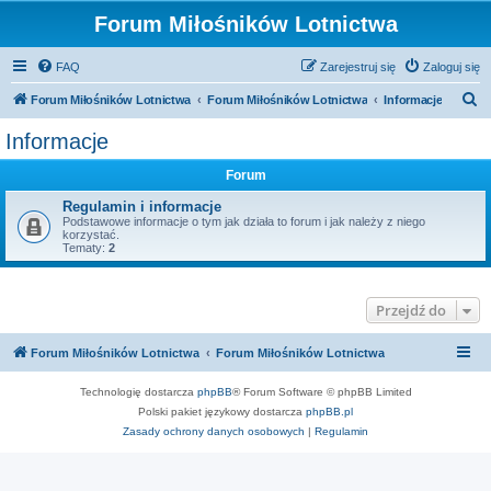
Forum Miłośników Lotnictwa
FAQ
Zarejestruj się
Zaloguj się
S
Forum Miłośników Lotnictwa
Forum Miłośników Lotnictwa
Informacje
z
Informacje
u
Forum
k
a
Regulamin i informacje
Podstawowe informacje o tym jak działa to forum i jak należy z niego
j
korzystać.
Tematy:
2
Przejdź do
Forum Miłośników Lotnictwa
Forum Miłośników Lotnictwa
Technologię dostarcza
phpBB
® Forum Software © phpBB Limited
Polski pakiet językowy dostarcza
phpBB.pl
Zasady ochrony danych osobowych
|
Regulamin