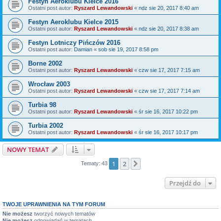
Festyn Aeroklubu Kielce 2016
Ostatni post autor:
Ryszard Lewandowski
«
ndz sie 20, 2017 8:40 am
Festyn Aeroklubu Kielce 2015
Ostatni post autor:
Ryszard Lewandowski
«
ndz sie 20, 2017 8:38 am
Festyn Lotniczy Pińczów 2016
Ostatni post autor:
Damian
«
sob sie 19, 2017 8:58 pm
Borne 2002
Ostatni post autor:
Ryszard Lewandowski
«
czw sie 17, 2017 7:15 am
Wrocław 2003
Ostatni post autor:
Ryszard Lewandowski
«
czw sie 17, 2017 7:14 am
Turbia 98
Ostatni post autor:
Ryszard Lewandowski
«
śr sie 16, 2017 10:22 pm
Turbia 2002
Ostatni post autor:
Ryszard Lewandowski
«
śr sie 16, 2017 10:17 pm
NOWY TEMAT
1
2
Następna
Tematy: 43
Przejdź do
TWOJE UPRAWNIENIA NA TYM FORUM
Nie możesz
tworzyć nowych tematów
Nie możesz
odpowiadać w tematach