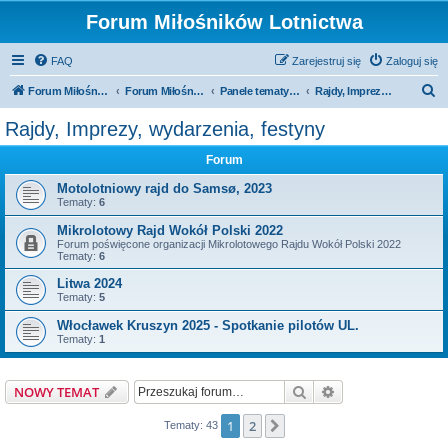
Forum Miłośników Lotnictwa
FAQ
Zarejestruj się
Zaloguj się
S
Forum Miłośników Lotnictwa
Forum Miłośników Lotnictwa
Panele tematyczne
Rajdy, Imprezy, wydarzenia, festyny
z
Rajdy, Imprezy, wydarzenia, festyny
u
Forum
k
a
Motolotniowy rajd do Samsø, 2023
Tematy:
6
j
Mikrolotowy Rajd Wokół Polski 2022
Forum poświęcone organizacji Mikrolotowego Rajdu Wokół Polski 2022
Tematy:
6
Litwa 2024
Tematy:
5
Włocławek Kruszyn 2025 - Spotkanie pilotów UL.
Tematy:
1
Szukaj
Wyszukiwanie z
NOWY TEMAT
1
2
Następna
Tematy: 43