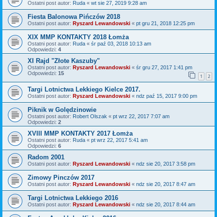
Ostatni post autor:
Ruda
«
wt sie 27, 2019 9:28 am
Fiesta Balonowa Pińczów 2018
Ostatni post autor:
Ryszard Lewandowski
«
pt gru 21, 2018 12:25 pm
XIX MMP KONTAKTY 2018 Łomża
Ostatni post autor:
Ruda
«
śr paź 03, 2018 10:13 am
Odpowiedzi:
4
XI Rajd "Złote Kaszuby"
Ostatni post autor:
Ryszard Lewandowski
«
śr gru 27, 2017 1:41 pm
Odpowiedzi:
15
1
2
Targi Lotnictwa Lekkiego Kielce 2017.
Ostatni post autor:
Ryszard Lewandowski
«
ndz paź 15, 2017 9:00 pm
Piknik w Golędzinowie
Ostatni post autor:
Robert Olszak
«
pt wrz 22, 2017 7:07 am
Odpowiedzi:
2
XVIII MMP KONTAKTY 2017 Łomża
Ostatni post autor:
Ruda
«
pt wrz 22, 2017 5:41 am
Odpowiedzi:
6
Radom 2001
Ostatni post autor:
Ryszard Lewandowski
«
ndz sie 20, 2017 3:58 pm
Zimowy Pinczów 2017
Ostatni post autor:
Ryszard Lewandowski
«
ndz sie 20, 2017 8:47 am
Targi Lotnictwa Lekkiego 2016
Ostatni post autor:
Ryszard Lewandowski
«
ndz sie 20, 2017 8:44 am