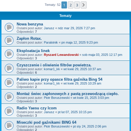
1
2
3
Następna
Tematy: 52
Tematy
Nowa benzyna
Ostatni post autor:
Janusz
«
ndz mar 29, 2026 7:27 pm
Odpowiedzi:
7
Zapłon Rotax.
Ostatni post autor:
Paralotnik
«
pn maja 12, 2025 9:23 pm
Eksploatacja linek
Ostatni post autor:
Ryszard Lewandowski
«
sob maja 03, 2025 12:17 pm
Odpowiedzi:
3
Czyszczenie i oliwienie filtrów powietrza.
Ostatni post autor:
komar1_kk
«
wt kwie 29, 2025 10:37 am
Odpowiedzi:
6
Paliwo kapie przy opasce filtra gaźnika Bing 54
Ostatni post autor:
komar1_kk
«
wt kwie 29, 2025 10:29 am
Odpowiedzi:
2
Montaż świec zapłonowych z pastą przewodzącą ciepło.
Ostatni post autor:
Piotr Boruszewski
«
wt kwie 15, 2025 3:03 pm
Odpowiedzi:
3
Radio Yaesu czy Icom
Ostatni post autor:
Janusz
«
pt lut 07, 2025 10:15 pm
Odpowiedzi:
3
Miseczki pod gaźnikami BING 64
Ostatni post autor:
Piotr Boruszewski
«
pt sty 24, 2025 2:06 pm
Odpowiedzi:
2