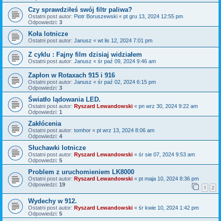
Czy sprawdziłeś swój filtr paliwa?
Ostatni post autor:
Piotr Boruszewski
«
pt gru 13, 2024 12:55 pm
Odpowiedzi:
3
Koła lotnicze
Ostatni post autor:
Janusz
«
wt lis 12, 2024 7:01 pm
Z cyklu : Fajny film dzisiaj widziałem
Ostatni post autor:
Janusz
«
śr paź 09, 2024 9:46 am
Zapłon w Rotaxach 915 i 916
Ostatni post autor:
Janusz
«
śr paź 02, 2024 6:15 pm
Odpowiedzi:
3
Światło lądowania LED.
Ostatni post autor:
Ryszard Lewandowski
«
pn wrz 30, 2024 9:22 am
Odpowiedzi:
1
Zakłócenia
Ostatni post autor:
tomhor
«
pt wrz 13, 2024 8:06 am
Odpowiedzi:
4
Słuchawki lotnicze
Ostatni post autor:
Ryszard Lewandowski
«
śr sie 07, 2024 9:53 am
Odpowiedzi:
5
Problem z uruchomieniem LK8000
Ostatni post autor:
Ryszard Lewandowski
«
pt maja 10, 2024 8:36 pm
Odpowiedzi:
19
1
2
Wydechy w 912.
Ostatni post autor:
Ryszard Lewandowski
«
śr kwie 10, 2024 1:42 pm
Odpowiedzi:
5