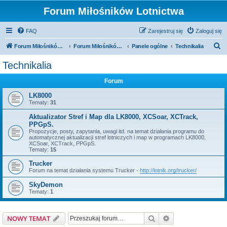
Forum Miłośników Lotnictwa
FAQ
Zarejestruj się
Zaloguj się
S
Forum Miłośników Lotnictwa
Forum Miłośników Lotnictwa
Panele ogólne
Technikalia
z
Technikalia
u
Forum
k
a
LK8000
Tematy:
31
j
Aktualizator Stref i Map dla LK8000, XCSoar, XCTrack,
PPGpS.
Propozycje, posty, zapytania, uwagi itd. na temat działania programu do
automatycznej aktualizacji stref lotniczych i map w programach LK8000,
XCSoar, XCTrack, PPGpS.
Tematy:
15
Trucker
Forum na temat działania systemu Trucker -
http://lotnik.org/trucker/
SkyDemon
Tematy:
1
Szukaj
Wyszukiwanie z
NOWY TEMAT