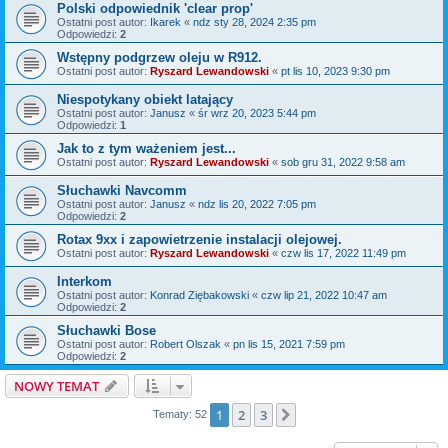
Polski odpowiednik 'clear prop'
Ostatni post autor:
Ikarek
«
ndz sty 28, 2024 2:35 pm
Odpowiedzi:
2
Wstępny podgrzew oleju w R912.
Ostatni post autor:
Ryszard Lewandowski
«
pt lis 10, 2023 9:30 pm
Niespotykany obiekt latający
Ostatni post autor:
Janusz
«
śr wrz 20, 2023 5:44 pm
Odpowiedzi:
1
Jak to z tym ważeniem jest...
Ostatni post autor:
Ryszard Lewandowski
«
sob gru 31, 2022 9:58 am
Słuchawki Navcomm
Ostatni post autor:
Janusz
«
ndz lis 20, 2022 7:05 pm
Odpowiedzi:
2
Rotax 9xx i zapowietrzenie instalacji olejowej.
Ostatni post autor:
Ryszard Lewandowski
«
czw lis 17, 2022 11:49 pm
Interkom
Ostatni post autor:
Konrad Ziębakowski
«
czw lip 21, 2022 10:47 am
Odpowiedzi:
2
Słuchawki Bose
Ostatni post autor:
Robert Olszak
«
pn lis 15, 2021 7:59 pm
Odpowiedzi:
2
NOWY TEMAT
1
2
3
Następna
Tematy: 52