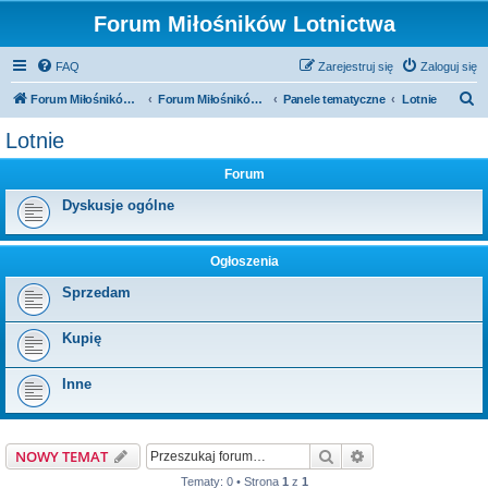
Forum Miłośników Lotnictwa
FAQ
Zarejestruj się
Zaloguj się
S
Forum Miłośników Lotnictwa
Forum Miłośników Lotnictwa
Panele tematyczne
Lotnie
z
Lotnie
u
Forum
k
a
Dyskusje ogólne
j
Ogłoszenia
Sprzedam
Kupię
Inne
Szukaj
Wyszukiwanie z
NOWY TEMAT
Tematy: 0 • Strona
1
z
1