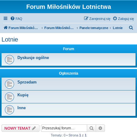
Forum Miłośników Lotnictwa
FAQ
Zarejestruj się
Zaloguj się
S
Forum Miłośników Lotnictwa
Forum Miłośników Lotnictwa
Panele tematyczne
Lotnie
z
Lotnie
u
Forum
k
a
Dyskusje ogólne
j
Ogłoszenia
Sprzedam
Kupię
Inne
Szukaj
Wyszukiwanie z
NOWY TEMAT
Tematy: 0 • Strona
1
z
1