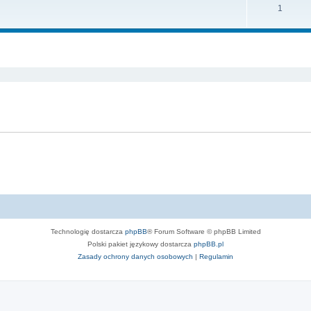
T
1
m
t
e
a
y
m
t
szukiwanie zaawansowane
a
y
t
y
Technologię dostarcza
phpBB
® Forum Software © phpBB Limited
Polski pakiet językowy dostarcza
phpBB.pl
Zasady ochrony danych osobowych
|
Regulamin