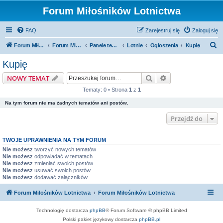
Forum Miłośników Lotnictwa
FAQ
Zarejestruj się
Zaloguj się
S
Forum Miłośników Lotnictwa
Forum Miłośników Lotnictwa
Panele tematyczne
Lotnie
Ogłoszenia
Kupię
z
Kupię
u
Szukaj
Wyszukiwanie z
NOWY TEMAT
k
Tematy: 0 • Strona
1
z
1
a
Na tym forum nie ma żadnych tematów ani postów.
j
Przejdź do
TWOJE UPRAWNIENIA NA TYM FORUM
Nie możesz
tworzyć nowych tematów
Nie możesz
odpowiadać w tematach
Nie możesz
zmieniać swoich postów
Nie możesz
usuwać swoich postów
Nie możesz
dodawać załączników
Forum Miłośników Lotnictwa
Forum Miłośników Lotnictwa
Technologię dostarcza
phpBB
® Forum Software © phpBB Limited
Polski pakiet językowy dostarcza
phpBB.pl