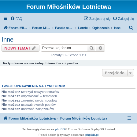
Forum Miłośników Lotnictwa
FAQ
Zarejestruj się
Zaloguj się
S
Forum Miłośników Lotnictwa
Forum Miłośników Lotnictwa
Panele tematyczne
Lotnie
Ogłoszenia
Inne
z
Inne
u
Szukaj
Wyszukiwanie z
NOWY TEMAT
k
Tematy: 0 • Strona
1
z
1
a
Na tym forum nie ma żadnych tematów ani postów.
j
Przejdź do
TWOJE UPRAWNIENIA NA TYM FORUM
Nie możesz
tworzyć nowych tematów
Nie możesz
odpowiadać w tematach
Nie możesz
zmieniać swoich postów
Nie możesz
usuwać swoich postów
Nie możesz
dodawać załączników
Forum Miłośników Lotnictwa
Forum Miłośników Lotnictwa
Technologię dostarcza
phpBB
® Forum Software © phpBB Limited
Polski pakiet językowy dostarcza
phpBB.pl