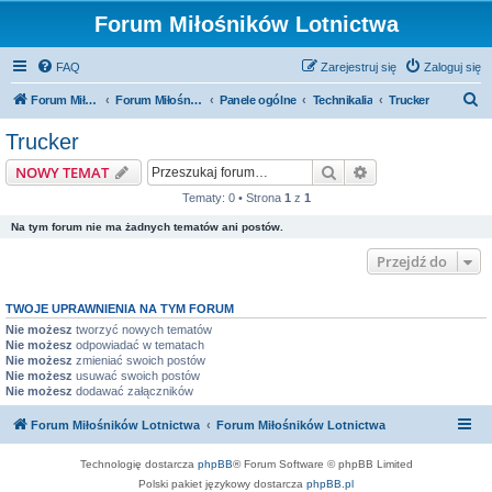
Forum Miłośników Lotnictwa
FAQ
Zarejestruj się
Zaloguj się
S
Forum Miłośników Lotnictwa
Forum Miłośników Lotnictwa
Panele ogólne
Technikalia
Trucker
z
Trucker
u
Szukaj
Wyszukiwanie z
NOWY TEMAT
k
Tematy: 0 • Strona
1
z
1
a
Na tym forum nie ma żadnych tematów ani postów.
j
Przejdź do
TWOJE UPRAWNIENIA NA TYM FORUM
Nie możesz
tworzyć nowych tematów
Nie możesz
odpowiadać w tematach
Nie możesz
zmieniać swoich postów
Nie możesz
usuwać swoich postów
Nie możesz
dodawać załączników
Forum Miłośników Lotnictwa
Forum Miłośników Lotnictwa
Technologię dostarcza
phpBB
® Forum Software © phpBB Limited
Polski pakiet językowy dostarcza
phpBB.pl