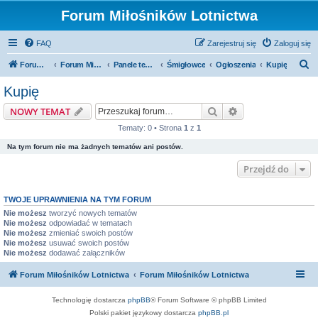
Forum Miłośników Lotnictwa
FAQ
Zarejestruj się
Zaloguj się
S
Forum Miłośników Lotnictwa
Forum Miłośników Lotnictwa
Panele tematyczne
Śmigłowce
Ogłoszenia
Kupię
z
Kupię
u
Szukaj
Wyszukiwanie z
NOWY TEMAT
k
Tematy: 0 • Strona
1
z
1
a
Na tym forum nie ma żadnych tematów ani postów.
j
Przejdź do
TWOJE UPRAWNIENIA NA TYM FORUM
Nie możesz
tworzyć nowych tematów
Nie możesz
odpowiadać w tematach
Nie możesz
zmieniać swoich postów
Nie możesz
usuwać swoich postów
Nie możesz
dodawać załączników
Forum Miłośników Lotnictwa
Forum Miłośników Lotnictwa
Technologię dostarcza
phpBB
® Forum Software © phpBB Limited
Polski pakiet językowy dostarcza
phpBB.pl