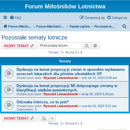
Forum Miłośników Lotnictwa
FAQ
Zarejestruj się
Zaloguj się
S
Forum Miłośników Lotnictwa
Forum Miłośników Lotnictwa
Panele ogólne
Pozostałe tematy lotnicze
z
Pozostałe tematy lotnicze
u
Szukaj
Wyszukiwanie z
NOWY TEMAT
k
Tematy: 3 • Strona
1
z
1
a
Tematy
j
Dyskusja na temat propozycji zmian w sposobie wydawania
orzeczeń lekarskich dla pilotów ultralekkich SP.
Ostatni post autor:
Ryszard Lewandowski
«
sob sie 10, 2024 9:08 am
Dyskusja na temat propozycji MI dotyczącego zmiany w
klasyfikacji statków powietrznych.
Ostatni post autor:
Ryszard Lewandowski
«
wt lip 30, 2024 5:29 pm
Odznaka lotnicza, co to jest?
Ostatni post autor:
Ryszard Lewandowski
«
czw lut 24, 2022 5:51 pm
Odpowiedzi:
1
NOWY TEMAT
Tematy: 3 • Strona
1
z
1