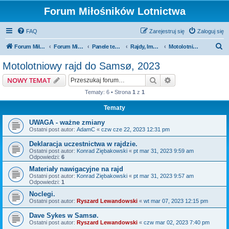
Forum Miłośników Lotnictwa
FAQ
Zarejestruj się
Zaloguj się
S
Forum Miłośników Lotnictwa
Forum Miłośników Lotnictwa
Panele tematyczne
Rajdy, Imprezy, wydarzenia, festyny
Motolotniowy rajd do Samsø, 2023
z
Motolotniowy rajd do Samsø, 2023
u
Szukaj
Wyszukiwanie z
NOWY TEMAT
k
Tematy: 6 • Strona
1
z
1
a
Tematy
j
UWAGA - ważne zmiany
Ostatni post autor:
AdamC
«
czw cze 22, 2023 12:31 pm
Deklaracja uczestnictwa w rajdzie.
Ostatni post autor:
Konrad Ziębakowski
«
pt mar 31, 2023 9:59 am
Odpowiedzi:
6
Materiały nawigacyjne na rajd
Ostatni post autor:
Konrad Ziębakowski
«
pt mar 31, 2023 9:57 am
Odpowiedzi:
1
Noclegi.
Ostatni post autor:
Ryszard Lewandowski
«
wt mar 07, 2023 12:15 pm
Dave Sykes w Samsø.
Ostatni post autor:
Ryszard Lewandowski
«
czw mar 02, 2023 7:40 pm