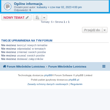
Ogólne informacje.
Ostatni post autor:
kubasky
«
czw mar 02, 2023 4:00 pm
Odpowiedzi:
6
NOWY TEMAT
Tematy: 6 • Strona
1
z
1
Przejdź do
TWOJE UPRAWNIENIA NA TYM FORUM
Nie możesz
tworzyć nowych tematów
Nie możesz
odpowiadać w tematach
Nie możesz
zmieniać swoich postów
Nie możesz
usuwać swoich postów
Nie możesz
dodawać załączników
Forum Miłośników Lotnictwa
Forum Miłośników Lotnictwa
Technologię dostarcza
phpBB
® Forum Software © phpBB Limited
Polski pakiet językowy dostarcza
phpBB.pl
Zasady ochrony danych osobowych
|
Regulamin