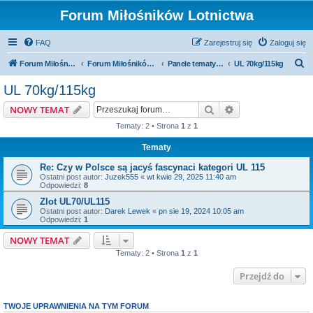
Forum Miłośników Lotnictwa
FAQ
Zarejestruj się
Zaloguj się
S
Forum Miłośników Lotnictwa
Forum Miłośników Lotnictwa
Panele tematyczne
UL 70kg/115kg
z
UL 70kg/115kg
u
Szukaj
Wyszukiwanie z
NOWY TEMAT
k
Tematy: 2 • Strona
1
z
1
a
Tematy
j
Re: Czy w Polsce są jacyś fascynaci kategori UL 115
Ostatni post autor:
Juzek555
«
wt kwie 29, 2025 11:40 am
Odpowiedzi:
8
Zlot UL70/UL115
Ostatni post autor:
Darek Lewek
«
pn sie 19, 2024 10:05 am
Odpowiedzi:
1
NOWY TEMAT
Tematy: 2 • Strona
1
z
1
Przejdź do
TWOJE UPRAWNIENIA NA TYM FORUM