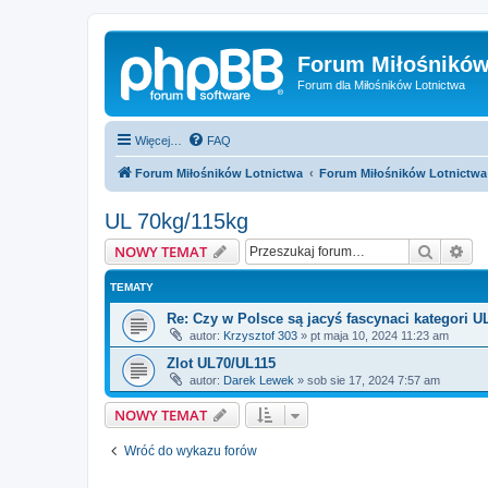
Forum Miłośników
Forum dla Miłośników Lotnictwa
Więcej…
FAQ
Forum Miłośników Lotnictwa
Forum Miłośników Lotnictwa
UL 70kg/115kg
Szukaj
Wy
NOWY TEMAT
TEMATY
Re: Czy w Polsce są jacyś fascynaci kategori U
autor:
Krzysztof 303
»
pt maja 10, 2024 11:23 am
Zlot UL70/UL115
autor:
Darek Lewek
»
sob sie 17, 2024 7:57 am
NOWY TEMAT
Wróć do wykazu forów