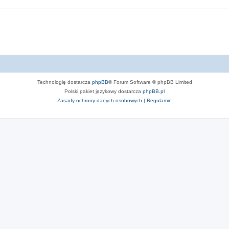
e
i
d
e
z
d
i
z
i
Technologię dostarcza
phpBB
® Forum Software © phpBB Limited
Polski pakiet językowy dostarcza
phpBB.pl
Zasady ochrony danych osobowych
|
Regulamin