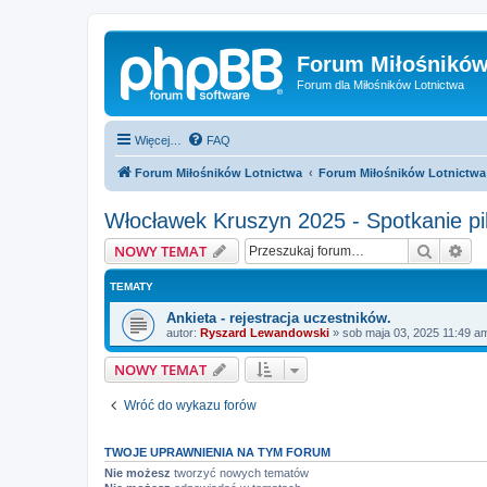
Forum Miłośników
Forum dla Miłośników Lotnictwa
Więcej…
FAQ
Forum Miłośników Lotnictwa
Forum Miłośników Lotnictwa
Włocławek Kruszyn 2025 - Spotkanie pi
Szukaj
Wy
NOWY TEMAT
TEMATY
Ankieta - rejestracja uczestników.
autor:
Ryszard Lewandowski
»
sob maja 03, 2025 11:49 a
NOWY TEMAT
Wróć do wykazu forów
TWOJE UPRAWNIENIA NA TYM FORUM
Nie możesz
tworzyć nowych tematów