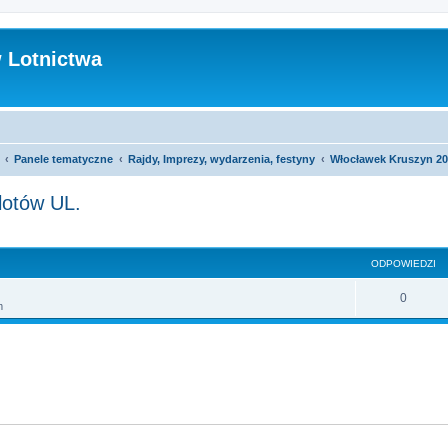
 Lotnictwa
Panele tematyczne
Rajdy, Imprezy, wydarzenia, festyny
Włocławek Kruszyn 202
lotów UL.
szukiwanie zaawansowane
ODPOWIEDZI
O
0
m
d
p
o
w
i