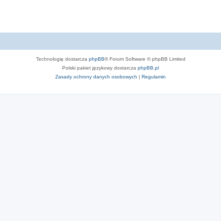
e
d
z
i
Technologię dostarcza
phpBB
® Forum Software © phpBB Limited
Polski pakiet językowy dostarcza
phpBB.pl
Zasady ochrony danych osobowych
|
Regulamin