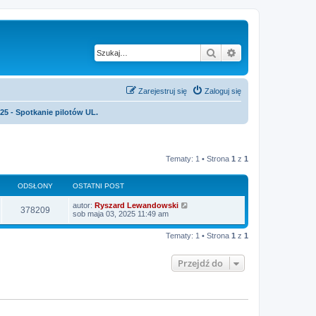
Szukaj
Wyszukiwanie z
Zarejestruj się
Zaloguj się
5 - Spotkanie pilotów UL.
Tematy: 1 • Strona
1
z
1
ODSŁONY
OSTATNI POST
O
autor:
Ryszard Lewandowski
O
378209
s
sob maja 03, 2025 11:49 am
t
d
a
Tematy: 1 • Strona
1
z
1
t
s
n
i
Przejdź do
ł
p
o
s
o
t
n