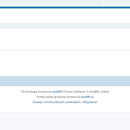
m
t
e
a
y
m
t
szukiwanie zaawansowane
a
y
t
y
Technologię dostarcza
phpBB
® Forum Software © phpBB Limited
Polski pakiet językowy dostarcza
phpBB.pl
Zasady ochrony danych osobowych
|
Regulamin