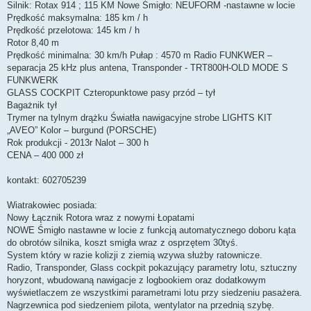
Silnik: Rotax 914 ; 115 KM Nowe Śmigło: NEUFORM -nastawne w locie
Prędkość maksymalna: 185 km / h
Prędkość przelotowa: 145 km / h
Rotor 8,40 m
Prędkość minimalna: 30 km/h Pułap : 4570 m Radio FUNKWER –
separacja 25 kHz plus antena, Transponder - TRT800H-OLD MODE S
FUNKWERK
GLASS COCKPIT Czteropunktowe pasy przód – tył
Bagażnik tył
Trymer na tylnym drążku Światła nawigacyjne strobe LIGHTS KIT
„AVEO” Kolor – burgund (PORSCHE)
Rok produkcji - 2013r Nalot – 300 h
CENA – 400 000 zł
kontakt: 602705239
Wiatrakowiec posiada:
Nowy Łącznik Rotora wraz z nowymi Łopatami
NOWE Śmigło nastawne w locie z funkcją automatycznego doboru kąta
do obrotów silnika, koszt smigła wraz z osprzętem 30tyś.
System który w razie kolizji z ziemią wzywa służby ratownicze.
Radio, Transponder, Glass cockpit pokazujący parametry lotu, sztuczny
horyzont, wbudowaną nawigacje z logbookiem oraz dodatkowym
wyświetlaczem ze wszystkimi parametrami lotu przy siedzeniu pasażera.
Nagrzewnica pod siedzeniem pilota, wentylator na przednią szybę.