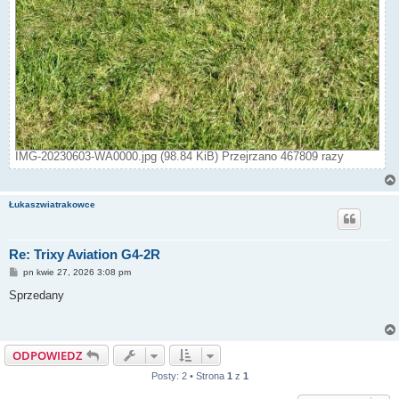
IMG-20230603-WA0000.jpg (98.84 KiB) Przejrzano 467809 razy
Łukaszwiatrakowce
Re: Trixy Aviation G4-2R
P
pn kwie 27, 2026 3:08 pm
o
s
Sprzedany
t
ODPOWIEDZ
Posty: 2 • Strona
1
z
1