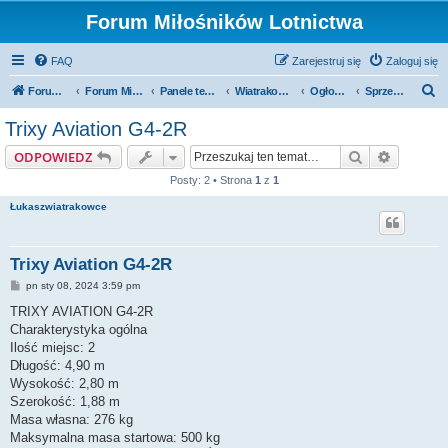
Forum Miłośników Lotnictwa
FAQ
Zarejestruj się
Zaloguj się
S
Forum Miłośników Lotnictwa
Forum Miłośników Lotnictwa
Panele tematyczne
Wiatrakowce
Ogłoszenia
Sprzedam
z
Trixy Aviation G4-2R
u
Szukaj
Wyszuki
ODPOWIEDZ
k
Posty: 2 • Strona
1
z
1
a
Łukaszwiatrakowce
j
Trixy Aviation G4-2R
P
pn sty 08, 2024 3:59 pm
o
s
TRIXY AVIATION G4-2R
t
Charakterystyka ogólna
Ilość miejsc: 2
Długość: 4,90 m
Wysokość: 2,80 m
Szerokość: 1,88 m
Masa własna: 276 kg
Maksymalna masa startowa: 500 kg