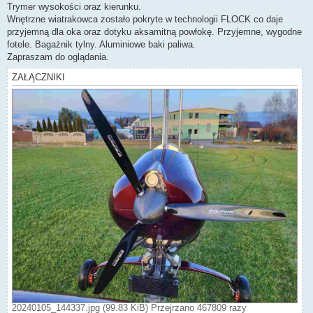
Trymer wysokości oraz kierunku.
Wnętrzne wiatrakowca zostało pokryte w technologii FLOCK co daje
przyjemną dla oka oraz dotyku aksamitną powłokę. Przyjemne, wygodne
fotele. Bagażnik tylny. Aluminiowe baki paliwa.
Zapraszam do oglądania.
ZAŁĄCZNIKI
20240105_144337.jpg (99.83 KiB) Przejrzano 467809 razy