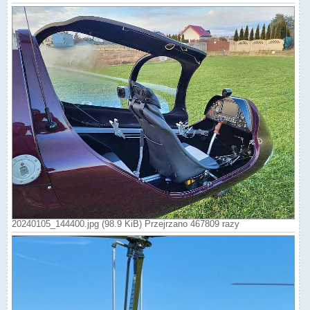
20240105_144400.jpg (98.9 KiB) Przejrzano 467809 razy