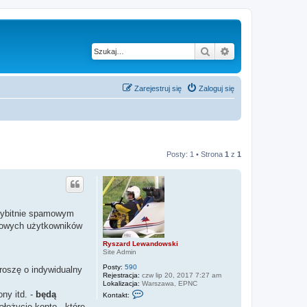
Szukaj
Wyszukiwanie z
Zarejestruj się
Zaloguj się
Posty: 1 • Strona
1
z
1
 wybitnie spamowym
ypowych użytkowników
Ryszard Lewandowski
Site Admin
Posty:
590
roszę o indywidualny
Rejestracja:
czw lip 20, 2017 7:27 am
Lokalizacja:
Warszawa, EPNC
S
ny itd. -
będą
Kontakt:
k
ałożycie konto - które