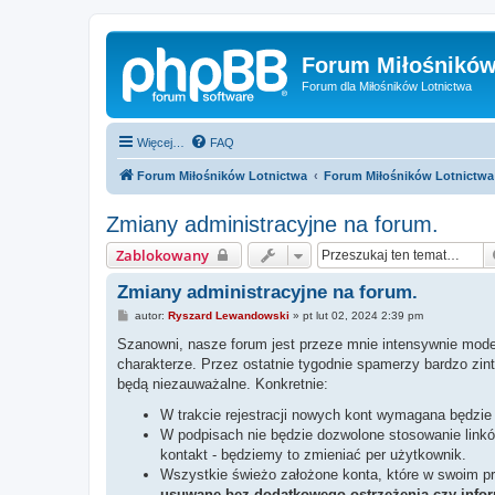
Forum Miłośników
Forum dla Miłośników Lotnictwa
Więcej…
FAQ
Forum Miłośników Lotnictwa
Forum Miłośników Lotnictwa
Zmiany administracyjne na forum.
Zablokowany
Zmiany administracyjne na forum.
P
autor:
Ryszard Lewandowski
»
pt lut 02, 2024 2:39 pm
o
s
Szanowni, nasze forum jest przeze mnie intensywnie mod
t
charakterze. Przez ostatnie tygodnie spamerzy bardzo zin
będą niezauważalne. Konkretnie:
W trakcie rejestracji nowych kont wymagana będzie
W podpisach nie będzie dozwolone stosowanie linkó
kontakt - będziemy to zmieniać per użytkownik.
Wszystkie świeżo założone konta, które w swoim pro
usuwane bez dodatkowego ostrzeżenia czy infor