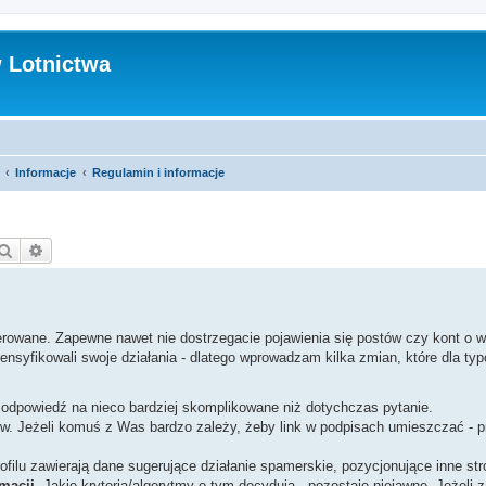
 Lotnictwa
Informacje
Regulamin i informacje
Szukaj
Wyszukiwanie zaawansowane
erowane. Zapewne nawet nie dostrzegacie pojawienia się postów czy kont o
tensyfikowali swoje działania - dlatego wprowadzam kilka zmian, które dla t
 odpowiedź na nieco bardziej skomplikowane niż dotychczas pytanie.
w. Jeżeli komuś z Was bardzo zależy, żeby link w podpisach umieszczać - p
filu zawierają dane sugerujące działanie spamerskie, pozycjonujące inne stro
macji
. Jakie kryteria/algorytmy o tym decydują - pozostaje niejawne. Jeżeli z