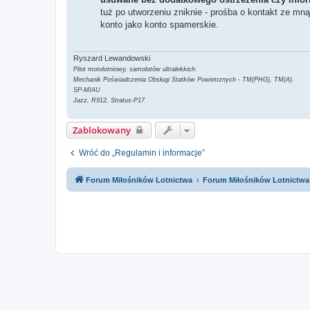
tuż po utworzeniu zniknie - prośba o kontakt ze mn
konto jako konto spamerskie.
Ryszard Lewandowski
Pilot motolotniowy, samolotów ultralekkich.
Mechanik Poświadczenia Obsługi Statków Powietrznych - TM(PHG), TM(A).
SP-MIAU
Jazz, R912, Stratus-P17
Zablokowany
Wróć do „Regulamin i informacje”
Forum Miłośników Lotnictwa
Forum Miłośników Lotnictwa